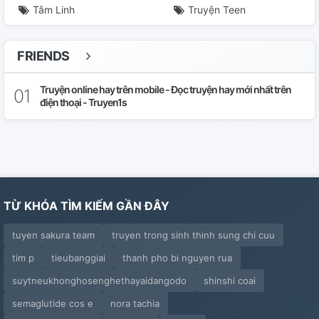
Tâm Linh
Truyện Teen
FRIENDS
Truyện online hay trên mobile - Đọc truyện hay mới nhất trên
điện thoại - Truyen1s
TỪ KHÓA TÌM KIẾM GẦN ĐÂY
tuyen sakura team
truyen trong sinh thinh sung chi cuu
tim p
tieubanggiai
thanh pho bi nguyen rua
suytneukhonghosenghethayaidangodo
shinshi coai
semaglutide cos e
nora tachia