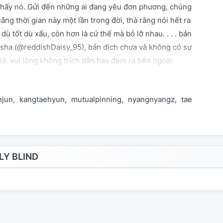
thấy nó. Gửi đến những ai đang yêu đơn phương, chúng
uãng thời gian này một lần trong đời, thà rằng nói hết ra
dù tốt dù xấu, còn hơn là cứ thế mà bỏ lỡ nhau. . . . bản
isha (@reddishDaisy_95), bản dịch chưa và không có sự
iả, vui lòng không trích dẫn hay đem ra bên ngoài.
i rất nhiều <3
njun
kangtaehyun
mutualpinning
nyangnyangz
taejun
tom
Y BLIND