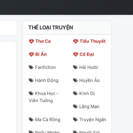
THỂ LOẠI TRUYỆN
Thơ Ca
Tiểu Thuyết
Bí Ẩn
Cổ Đại
Fanfiction
Hài Hước
Hành Động
Huyền Ảo
Khoa Học -
Kinh Dị
Viễn Tưởng
Lãng Mạn
Ma Cà Rồng
Truyện Ngắn
Ngẫu Nhiên
Người Sói