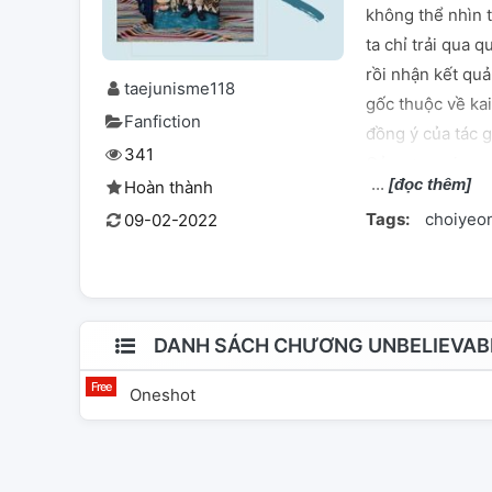
không thể nhìn 
ta chỉ trải qua q
rồi nhận kết quả 
taejunisme118
gốc thuộc về ka
Fanfiction
đồng ý của tác g
341
Cảm ơn mọi ngườ
[đọc thêm]
Hoàn thành
Tags:
choiyeo
09-02-2022
DANH SÁCH CHƯƠNG UNBELIEVABL
Oneshot