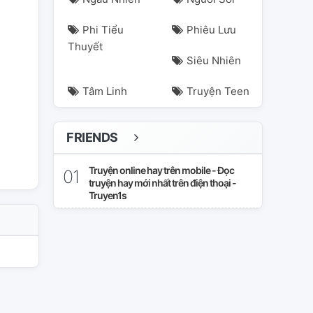
Phi Tiểu
Phiêu Lưu
Thuyết
Siêu Nhiên
Tâm Linh
Truyện Teen
FRIENDS
orrowxtogether
txt
yeonhyun
yeontae
Truyện online hay trên mobile - Đọc
truyện hay mới nhất trên điện thoại -
Truyen1s