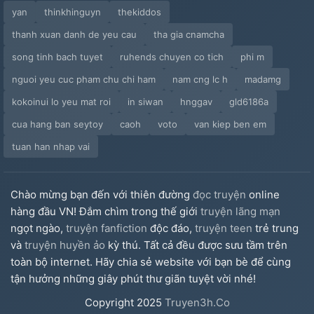
yan
thinkhinguyn
thekiddos
thanh xuan danh de yeu cau
tha gia cnamcha
song tinh bach tuyet
ruhends chuyen co tich
phi m
nguoi yeu cuc pham chu chi ham
nam cng lc h
madamg
kokoinui lo yeu mat roi
in siwan
hnggav
gld6186a
cua hang ban seytoy
caoh
voto
van kiep ben em
tuan han nhap vai
Chào mừng bạn đến với thiên đường
đọc truyện
online
hàng đầu VN! Đắm chìm trong thế giới
truyện lãng mạn
ngọt ngào,
truyện fanfiction
độc đáo,
truyện teen
trẻ trung
và
truyện huyền ảo
kỳ thú. Tất cả đều được sưu tầm trên
toàn bộ internet. Hãy chia sẻ website với bạn bè để cùng
tận hưởng những giây phút thư giãn tuyệt vời nhé!
Copyright
2025
Truyen3h.Co