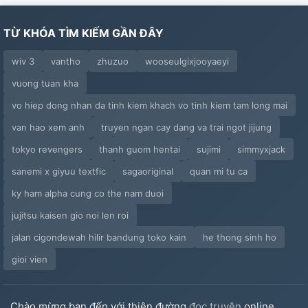
TỪ KHÓA TÌM KIẾM GẦN ĐÂY
wiv 3
vantho
zhuzuo
wooseulgixjooyaeyi
vuong tuan kha
vo hiep dong nhan da tinh kiem khach vo tinh kiem tam long mai
van hao xem anh
truyen ngan cay dang va trai ngot jijung
tokyo revengers
thanh guom hentai
sujimi
simmyxjack
sanemi x giyuu textfic
sagaoriginal
quan mi tu ca
ky ham alpha cung co the nam duoi
jujitsu kaisen gio noi len roi
jalan cigondewah hilir bandung toko kain
he thong sinh ho
gioi vien
Chào mừng bạn đến với thiên đường
đọc truyện
online