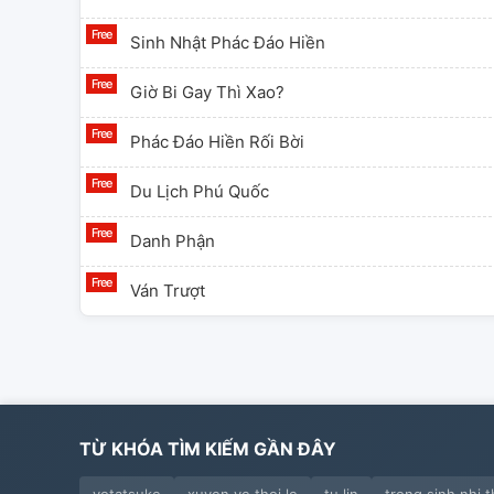
Sinh Nhật Phác Đáo Hiền
Giờ Bi Gay Thì Xao?
Phác Đáo Hiền Rối Bời
Du Lịch Phú Quốc
Danh Phận
Ván Trượt
TỪ KHÓA TÌM KIẾM GẦN ĐÂY
yotatsuke
xuyen ve thoi le
tu lin
trong sinh nhi t