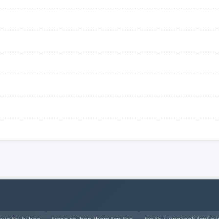
huc thi bi hoa
trang roi ben them tap tho
tra thu jungkook fanfic 