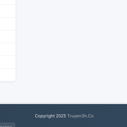
Copyright
2025
Truyen3h.Co
imagine