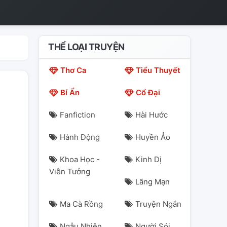
THỂ LOẠI TRUYỆN
Thơ Ca
Tiểu Thuyết
Bí Ẩn
Cổ Đại
Fanfiction
Hài Hước
Hành Động
Huyền Ảo
Khoa Học -
Kinh Dị
Viễn Tưởng
Lãng Mạn
Ma Cà Rồng
Truyện Ngắn
Ngẫu Nhiên
Người Sói