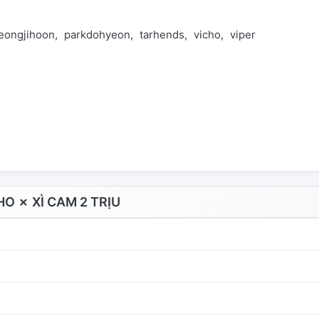
jeongjihoon
parkdohyeon
tarhends
vicho
viper
O ✗ XÌ CAM 2 TRỊU