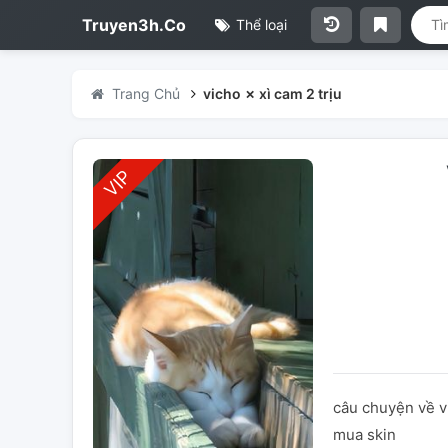
Truyen3h.Co
Thể loại
Trang Chủ
vicho ✗ xì cam 2 trịu
câu chuyện về vi
mua skin