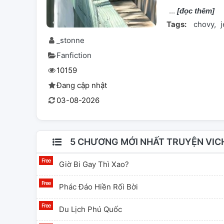
[đọc thêm]
Tags:
chovy
_stonne
Fanfiction
10159
Đang cập nhật
03-08-2026
5 CHƯƠNG MỚI NHẤT TRUYỆN VICH
Giờ Bi Gay Thì Xao?
Phác Đáo Hiền Rối Bời
Du Lịch Phú Quốc