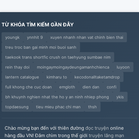
TỪ KHÓA TÌM KIẾM GẦN ĐÂY
youngk
ynnhit 9
xuyen nhanh nhan vat chinh bien thai
treu troc ban gai minh moi buoi sanh
taekook trans shortfic crush on taehyung sumbae nim
rein thay doi
moingaymoingaydeungamanhchienca
luyoon
lantern catalogue
kimharu to
kecodonalltaketamdrop
full khong che cuc doan
emgloth
dien dan
confi
bh khuynh nghien nhat the ho y an ninh nhiep phong
ykis
topdaesung
tieu mieu phac chi man
thsh
Chào mừng bạn đến với thiên đường
đọc truyện
online
hàng đầu VN! Đắm chìm trong thế giới
truyện lãng mạn