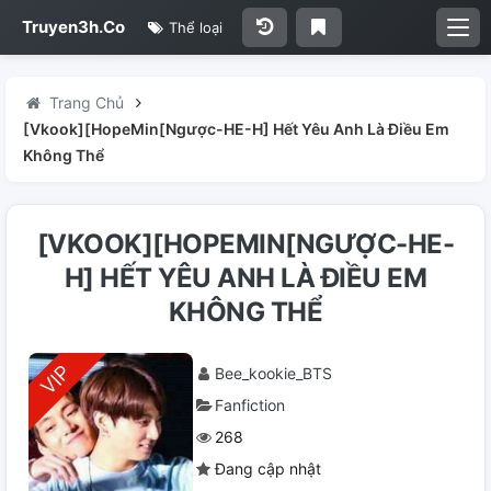
Truyen3h.Co
Thể loại
Trang Chủ
[Vkook][HopeMin[Ngược-HE-H] Hết Yêu Anh Là Điều Em
Không Thể
[VKOOK][HOPEMIN[NGƯỢC-HE-
H] HẾT YÊU ANH LÀ ĐIỀU EM
KHÔNG THỂ
Bee_kookie_BTS
Fanfiction
268
Đang cập nhật