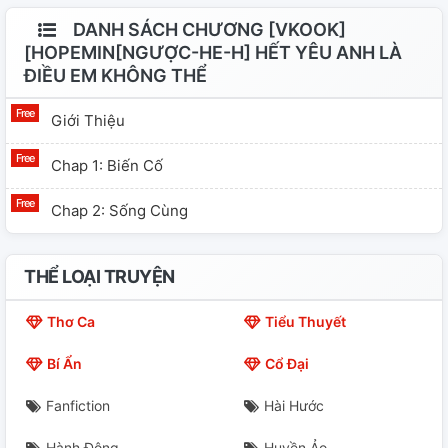
DANH SÁCH CHƯƠNG [VKOOK]
[HOPEMIN[NGƯỢC-HE-H] HẾT YÊU ANH LÀ
ĐIỀU EM KHÔNG THỂ
Giới Thiệu
Chap 1: Biến Cố
Chap 2: Sống Cùng
THỂ LOẠI TRUYỆN
Thơ Ca
Tiểu Thuyết
Bí Ẩn
Cổ Đại
Fanfiction
Hài Hước
Hành Động
Huyền Ảo