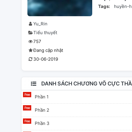
Tags:
huyền-h
Yu_Rin
Tiểu thuyết
757
Đang cập nhật
30-06-2019
DANH SÁCH CHƯƠNG VÕ CỰC THẦ
Phần 1
Phần 2
Phần 3