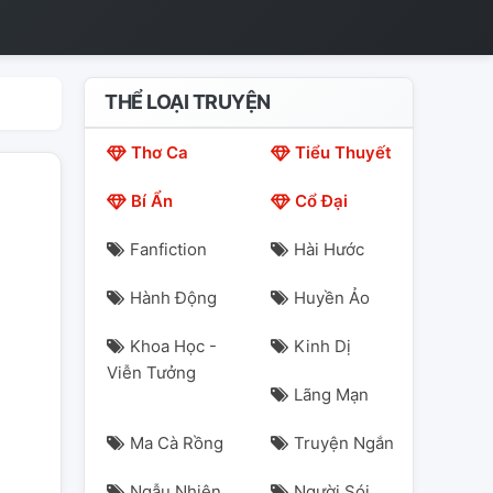
THỂ LOẠI TRUYỆN
Thơ Ca
Tiểu Thuyết
Bí Ẩn
Cổ Đại
Fanfiction
Hài Hước
Hành Động
Huyền Ảo
Khoa Học -
Kinh Dị
Viễn Tưởng
Lãng Mạn
Ma Cà Rồng
Truyện Ngắn
Ngẫu Nhiên
Người Sói