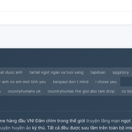
oat duoc anh
tartali ngot ngao va tuoi sang
tapdoan
spgstory
er anh no em mot tinh yeu
kenpaul don t mind
i chose yeu
s
countyhumans uk
countryhumas the gioi abo tam drop
co bo
ine hàng đầu VN! Đắm chìm trong thế giới
truyện lãng mạn
ngọt 
ruyện huyền ảo
kỳ thú. Tất cả đều được sưu tầm trên toàn bộ int