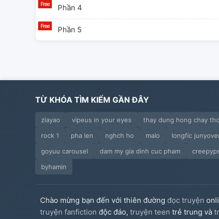
Phần 4
Phần 5
TỪ KHÓA TÌM KIẾM GẦN ĐÂY
ziayao
vipeus in your eyes
thay dung hong chay th
rock 1
pha len
nghch ho
malo
longfic junyov
goyuu carousel
dam my gia dinh cuc pham
creepyp
byhamin
Chào mừng bạn đến với thiên đường
đọc truyện
onl
truyện fanfiction
độc đáo,
truyện teen
trẻ trung và
t