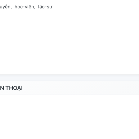
uyễn
học-viện
lão-sư
N THOẠI