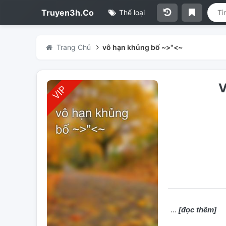
Truyen3h.Co
Thể loại
Trang Chủ
vô hạn khủng bố ~>"<~
V
[đọc thêm]