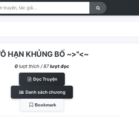
Ô HẠN KHỦNG BỐ ~>"<~
0
lượt thích /
87
lượt đọc
Đọc Truyện
Danh sách chương
Bookmark