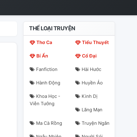
THỂ LOẠI TRUYỆN
Thơ Ca
Tiểu Thuyết
Bí Ẩn
Cổ Đại
Fanfiction
Hài Hước
Hành Động
Huyền Ảo
Khoa Học -
Kinh Dị
Viễn Tưởng
Lãng Mạn
Ma Cà Rồng
Truyện Ngắn
Ngẫu Nhiên
Người Sói