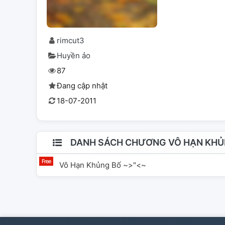
rimcut3
Huyền ảo
87
Đang cập nhật
18-07-2011
DANH SÁCH CHƯƠNG VÔ HẠN KHỦ
Vô Hạn Khủng Bố ~>"<~