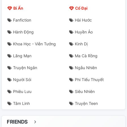
Chương 21
Bí Ẩn
Cổ Đại
Chương 22
Fanfiction
Hài Hước
Chương 23
Hành Động
Huyền Ảo
Chương 24
Khoa Học - Viễn Tưởng
Kinh Dị
Chương 25
Lãng Mạn
Ma Cà Rồng
Chương 26
Truyện Ngắn
Ngẫu Nhiên
Chương 27
Người Sói
Phi Tiểu Thuyết
Phiêu Lưu
Siêu Nhiên
Chương 28
Tâm Linh
Truyện Teen
Chương 29
Chương 30
FRIENDS