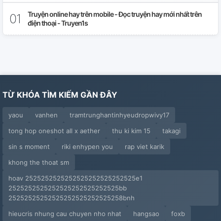
Ngoại Truyện 3: Hoa Quỳnh Vấy Máu (r16)
Truyện online hay trên mobile - Đọc truyện hay mới nhất trên
điện thoại - Truyen1s
Chương 31
Chương 32
Chương 33
TỪ KHÓA TÌM KIẾM GẦN ĐÂY
Chương 34
yaou
vanhen
tramtrunghantinhyeudropwivy17
Chương 35
tong hop oneshot all x aether
thu ki kim 15
takagi
Chương 36
sin s moment
riki enhypen you
rap viet karik
Chương 37
khong the thoat sm
hoav 2525252525252525252525252525e1
Chương 38
2525252525252525252525252525bb
25252525252525252525252525258bnh
Chương 39
hieucris nhung cau chuyen nho nhat
hangsao
foxb