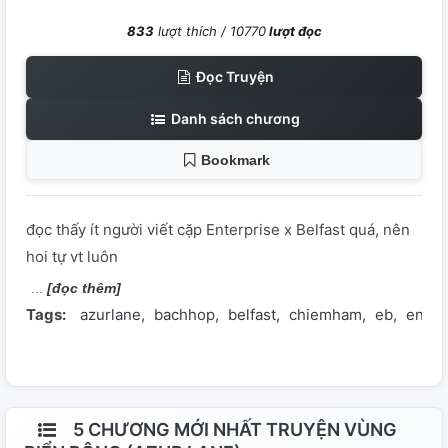
833
lượt thích /
10770
lượt đọc
Đọc Truyện
Danh sách chương
Bookmark
đọc thấy ít người viết cặp Enterprise x Belfast quá, nên
hoi tự vt luôn
[đọc thêm]
Tags:
azurlane
bachhop
belfast
chiemham
eb
entbe
5 CHƯƠNG MỚI NHẤT TRUYỆN VÙNG