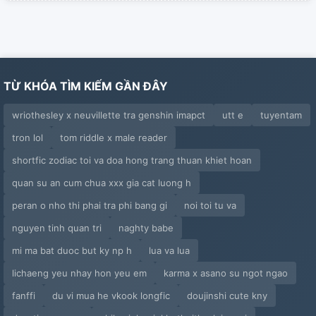
TỪ KHÓA TÌM KIẾM GẦN ĐÂY
wriothesley x neuvillette tra genshin imapct
utt e
tuyentam
tron lol
tom riddle x male reader
shortfic zodiac toi va doa hong trang thuan khiet hoan
quan su an cum chua xxx gia cat luong h
peran o nho thi phai tra phi bang gi
noi toi tu va
nguyen tinh quan tri
naghty babe
mi ma bat duoc but ky np h
lua va lua
lichaeng yeu nhay hon yeu em
karma x asano su ngot ngao
fanffi
du vi mua he vkook longfic
doujinshi cute kny