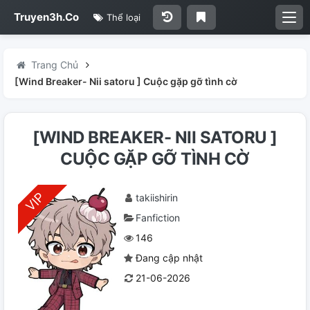
Truyen3h.Co
Thể loại
Trang Chủ
[Wind Breaker- Nii satoru ] Cuộc gặp gỡ tình cờ
[WIND BREAKER- NII SATORU ]
CUỘC GẶP GỠ TÌNH CỜ
takiishirin
Fanfiction
146
Đang cập nhật
21-06-2026