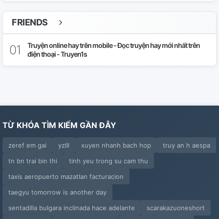
FRIENDS
Truyện online hay trên mobile - Đọc truyện hay mới nhất trên
điện thoại - Truyen1s
TỪ KHÓA TÌM KIẾM GẦN ĐÂY
zeref em gai
yzlll
xuyen nhanh bach hop
truy an h aespa
tn bn trai bin thi
tinh yeu trong su cam thu
taxis aeropuerto mazatlan facturacion
taegyu tomorrow is another day
sentadilla bulgara inclinada hace adelante
scarakazuoneshort