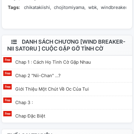
Tags:
chikatakiishi
chojitomiyama
wbk
windbreaker
trong cốt truyện chính
DANH SÁCH CHƯƠNG [WIND BREAKER-
NII SATORU ] CUỘC GẶP GỠ TÌNH CỜ
Chap 1 : Cách Họ Tình Cờ Gặp Nhau
Chap 2 "Nii-Chan" ...?
Giới Thiệu Một Chút Về Oc Của Tui
Chap 3 :
Chap Đặc Biệt