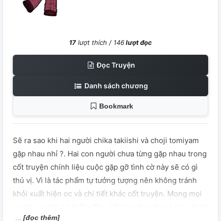
17
lượt thích /
146
lượt đọc
Đọc Truyện
Danh sách chương
Bookmark
Sẽ ra sao khi hai người chika takiishi và choji tomiyam
gặp nhau nhỉ ?. Hai con người chưa từng gặp nhau trong
cốt truyện chính liệu cuộc gặp gỡ tình cờ này sẽ có gì
thú vị. Vì là tác phẩm tự tưởng tượng nên không tránh
khỏi xuất hiện oc và chi tiết khác cốt truyện. Mong mọi
người ủng hộ. Vì là lần đầu viết chuyện nên có sai sót thì
[đọc thêm]
mong mọi người bỏ qua.Truyện sẽ viết từ chap 215