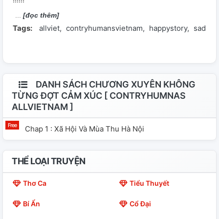
[đọc thêm]
Tags:
allviet
contryhumansvietnam
happystory
sadsto
DANH SÁCH CHƯƠNG XUYÊN KHÔNG
TỪNG ĐỢT CẢM XÚC [ CONTRYHUMNAS
ALLVIETNAM ]
Chap 1 : Xã Hội Và Mùa Thu Hà Nội
THỂ LOẠI TRUYỆN
Thơ Ca
Tiểu Thuyết
Bí Ẩn
Cổ Đại