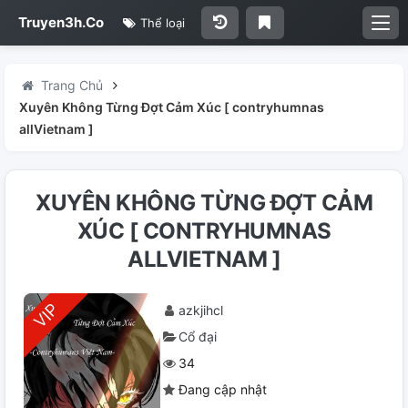
Truyen3h.Co
Thể loại
Trang Chủ
Xuyên Không Từng Đợt Cảm Xúc [ contryhumnas
allVietnam ]
XUYÊN KHÔNG TỪNG ĐỢT CẢM
XÚC [ CONTRYHUMNAS
ALLVIETNAM ]
azkjihcl
Cổ đại
34
Đang cập nhật