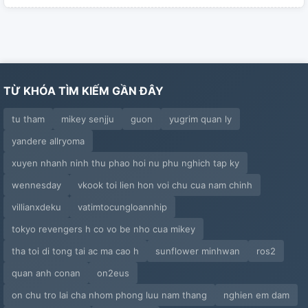
TỪ KHÓA TÌM KIẾM GẦN ĐÂY
tu tham
mikey senjju
guon
yugrim quan ly
yandere allryoma
xuyen nhanh ninh thu phao hoi nu phu nghich tap ky
wennesday
vkook toi lien hon voi chu cua nam chinh
villianxdeku
vatimtocungloannhip
tokyo revengers h co vo be nho cua mikey
tha toi di tong tai ac ma cao h
sunflower minhwan
ros2
quan anh conan
on2eus
on chu tro lai cha nhom phong luu nam thang
nghien em dam