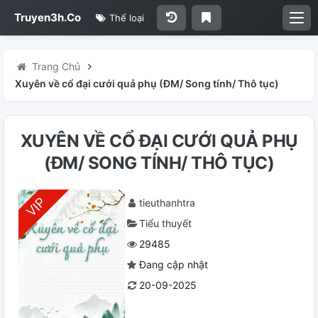
Truyen3h.Co
Thể loại
Trang Chủ
Xuyên về cổ đại cưới quả phụ (ĐM/ Song tính/ Thô tục)
XUYÊN VỀ CỔ ĐẠI CƯỚI QUẢ PHỤ
(ĐM/ SONG TÍNH/ THÔ TỤC)
tieuthanhtra
Tiểu thuyết
29485
Đang cập nhật
20-09-2025