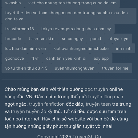
wkashin
viet cho nhung ton thuong trong cuoc doi em
tuyet the tieu vo than khong muon den truong su phu mau den
don ta ve
transformerr18
tokyo revengers dong nhan dam my
tencode
t ssn tam ki n
se co ngay
pomd
otoya x yn
luc hap dan ninh vien
kietluvanhungmoitinhchuake
inh mnh
gochocve
fl vf
canh tinh yeu kinh di
ady app
vo tu thien thu q3 4 5
uyennhumonghuyen
truyen for me
Chào mừng bạn đến với thiên đường
đọc truyện
online
hàng đầu VN! Đắm chìm trong thế giới
truyện lãng mạn
ngọt ngào,
truyện fanfiction
độc đáo,
truyện teen
trẻ trung
và
truyện huyền ảo
kỳ thú. Tất cả đều được sưu tầm trên
toàn bộ internet. Hãy chia sẻ website với bạn bè để cùng
tận hưởng những giây phút thư giãn tuyệt vời nhé!
Copyright
2025
Truyen3h.Co