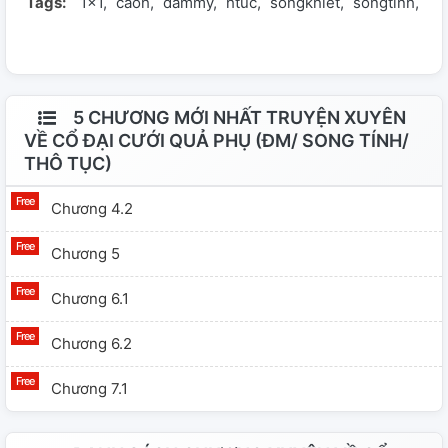
Tags:
1x1
caoh
dammy
htuc
songkhiết
songtính
th
5 CHƯƠNG MỚI NHẤT TRUYỆN XUYÊN
VỀ CỔ ĐẠI CƯỚI QUẢ PHỤ (ĐM/ SONG TÍNH/
THÔ TỤC)
Chương 4.2
Chương 5
Chương 6.1
Chương 6.2
Chương 7.1