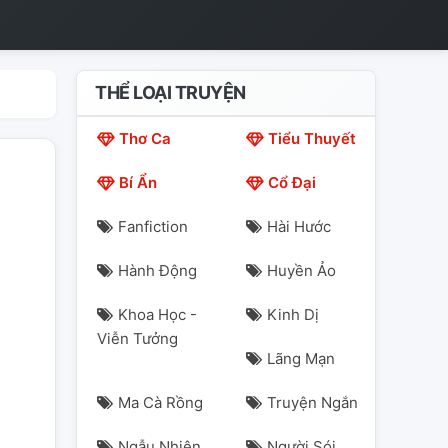
THỂ LOẠI TRUYỆN
Thơ Ca
Tiểu Thuyết
Bí Ẩn
Cổ Đại
Fanfiction
Hài Hước
Hành Động
Huyền Ảo
Khoa Học -
Kinh Dị
Viễn Tưởng
Lãng Mạn
Ma Cà Rồng
Truyện Ngắn
Ngẫu Nhiên
Người Sói