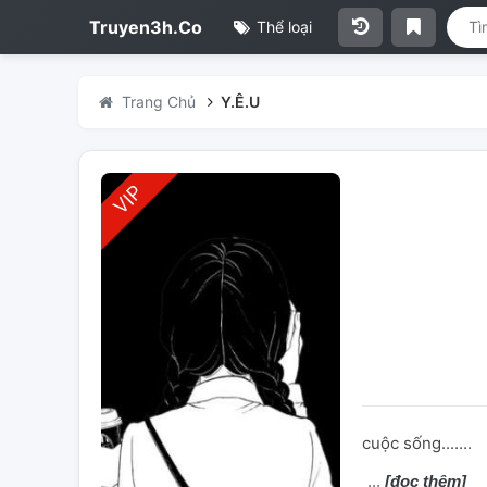
Truyen3h.Co
Thể loại
Trang Chủ
Y.Ê.U
cuộc sống.......
[đọc thêm]