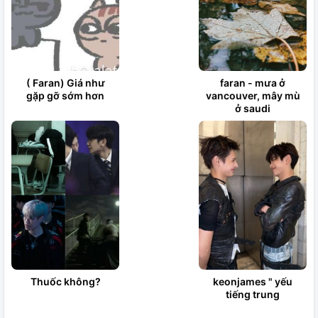
( Faran) Giá như
faran - mưa ở
gặp gỡ sớm hơn
vancouver, mây mù
ở saudi
Thuốc không?
keonjames " yếu
tiếng trung