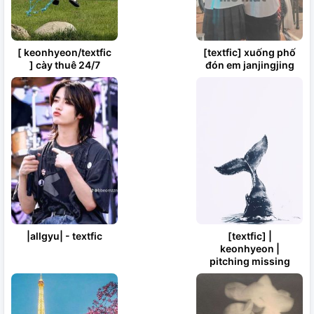
[ keonhyeon/textfic
[textfic] xuống phố
] cày thuê 24/7
đón em janjingjing
|allgyu| - textfic
[textfic] |
keonhyeon |
pitching missing