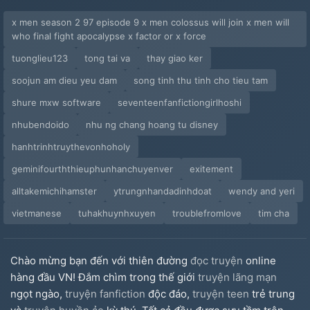
x men season 2 97 episode 9 x men colossus will join x men will
who final fight apocalypse x factor or x force
tuonglieu123
tong tai va
thay giao ker
soojun am dieu yeu dam
song tinh thu tinh cho tieu tam
shure mxw software
seventeenfanfictiongirlhoshi
nhubendoido
nhu ng chang hoang tu disney
hanhtrinhtruythevonhoholy
geminifourththieuphunhanchuyenver
exitement
alltakemichihamster
ytrungnhandadinhdoat
wendy and yeri
vietmanese
tuhakhuynhxuyen
troublefromlove
tim cha
Chào mừng bạn đến với thiên đường
đọc truyện
online
hàng đầu VN! Đắm chìm trong thế giới
truyện lãng mạn
ngọt ngào,
truyện fanfiction
độc đáo,
truyện teen
trẻ trung