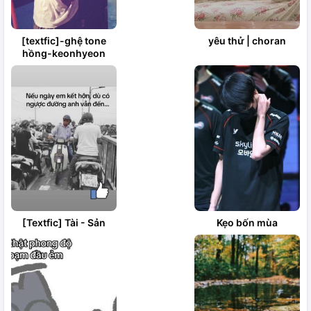
[textfic]-ghệ tone
yêu thử | choran
hồng-keonhyeon
[Textfic] Tài - Sản
Kẹo bốn mùa