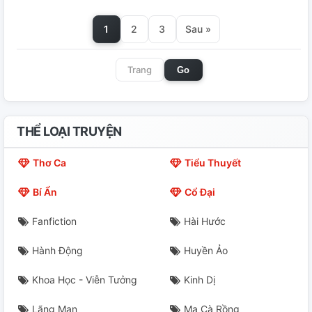
1
2
3
Sau »
Go
THỂ LOẠI TRUYỆN
Thơ Ca
Tiểu Thuyết
Bí Ẩn
Cổ Đại
Fanfiction
Hài Hước
Hành Động
Huyền Ảo
Khoa Học - Viễn Tưởng
Kinh Dị
Lãng Mạn
Ma Cà Rồng