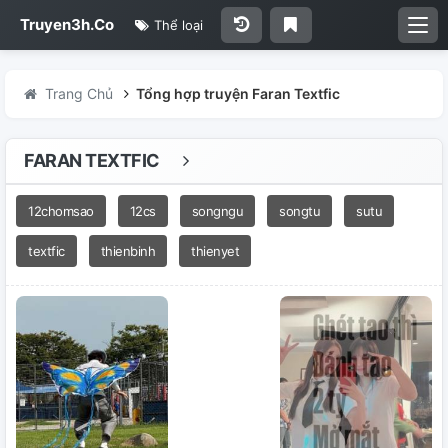
Truyen3h.Co
Thể loại
Trang Chủ
Tổng hợp truyện Faran Textfic
FARAN TEXTFIC
12chomsao
12cs
songngu
songtu
sutu
textfic
thienbinh
thienyet