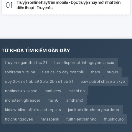
Truyện online hay trên mobile - Đọc truyện hay mới nhất trên
điện thoại - Truyen1s
TỪ KHÓA TÌM KIẾM GẦN ĐÂY
truyen ngan tho tuc 21
transficpernuttinhnguyencancau
tobirama x lzuna
tien cai co cay motchill
tham
sugus
quy 2bkh e1 bb a9 2blai 2bh e1 bb 81
paw patrol chase x skye
nobimaru x akane
nani dew
mt thi nh
monsterhighreader
main6
lamtham0
kidlaw blind affairs and repairs
jamithekillerxhenrymurderer
hoichungsoyeu
harsspank
fullthienthannho
fhushiguro