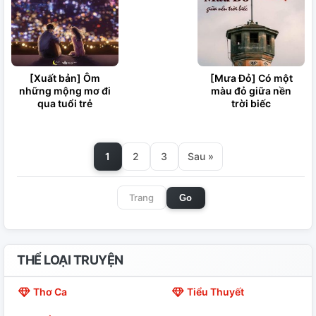
[Xuất bản] Ôm
[Mưa Đỏ] Có một
những mộng mơ đi
màu đỏ giữa nền
qua tuổi trẻ
trời biếc
1
2
3
Sau »
Go
THỂ LOẠI TRUYỆN
Thơ Ca
Tiểu Thuyết