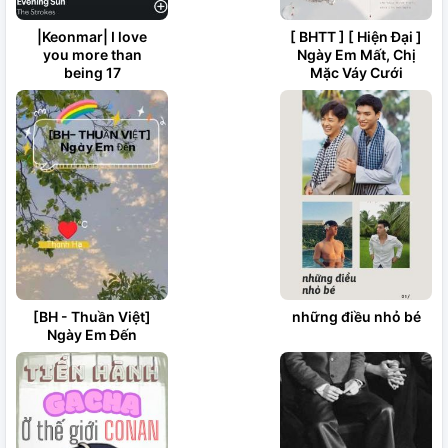
|Keonmar| I love
[ BHTT ] [ Hiện Đại ]
you more than
Ngày Em Mất, Chị
being 17
Mặc Váy Cưới
[BH - Thuần Việt]
những điều nhỏ bé
Ngày Em Đến