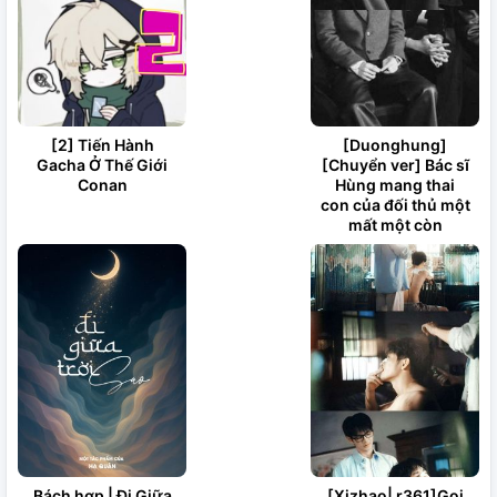
[2] Tiến Hành
[Duonghung]
Gacha Ở Thế Giới
[Chuyển ver] Bác sĩ
Conan
Hùng mang thai
con của đối thủ một
mất một còn
Bách hợp | Đi Giữa
[Xizhao| r361]Gọi