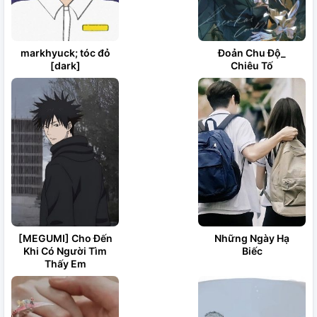
markhyuck; tóc đỏ
Đoản Chu Độ_
[dark]
Chiêu Tố
[MEGUMI] Cho Đến
Những Ngày Hạ
Khi Có Người Tìm
Biếc
Thấy Em