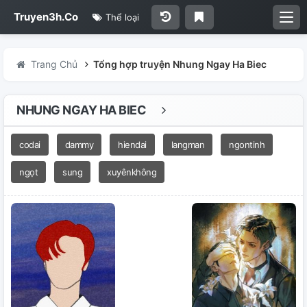
Truyen3h.Co
Thể loại
Trang Chủ
Tổng hợp truyện Nhung Ngay Ha Biec
NHUNG NGAY HA BIEC
codai
dammy
hiendai
langman
ngontinh
ngọt
sung
xuyênkhông