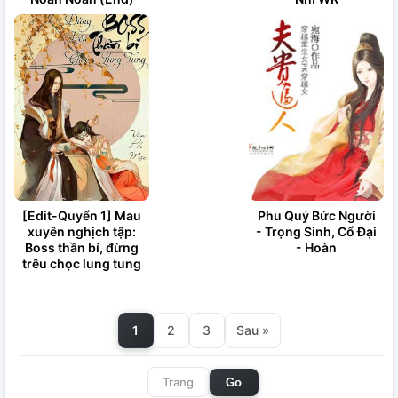
[Edit-Quyển 1] Mau
Phu Quý Bức Người
xuyên nghịch tập:
- Trọng Sinh, Cổ Đại
Boss thần bí, đừng
- Hoàn
trêu chọc lung tung
1
2
3
Sau »
Go