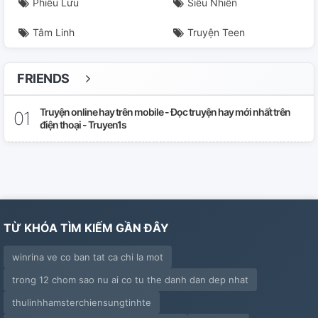
Phiêu Lưu
Siêu Nhiên
Tâm Linh
Truyện Teen
FRIENDS
Truyện online hay trên mobile - Đọc truyện hay mới nhất trên
điện thoại - Truyen1s
TỪ KHÓA TÌM KIẾM GẦN ĐÂY
winrina ve co ban tat ca chi la mot
trong 12 chom sao nu ai co tu the danh dan dep nhat
thulinhhamsterchiensungtinhte