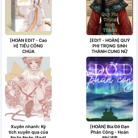
[HOÀN EDIT - Cao
[EDIT - HOÀN] QUÝ
H] TIỂU CÔNG
PHI TRỌNG SINH
CHÚA
THÀNH CUNG NỮ
Xuyên nhanh: Kỳ
[HOÀN] Bia Đỡ Đạn
tích xuyên qua của
Phản Công - Hoàn
Noãn Noãn (End)
Nhĩ WR