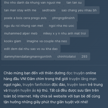
tho nho danh da nhung van nguoi me
tan tan su
tan man stay with me
sedtrade
sao chang yeu nhau bh
poele a bois cera prego avis
phngngdinsinh
ngu du roi nhung van met
ngoi nha mo uoc
muhammed alper meb
mikey x y n nhu anh mat troi
kookv giam
imagine va couple nha neo
edit dem dai nhu sao vo xu kha dao
dammyhiendailangmanngontinh
chinhtoilatoi
293
Chào mừng bạn đến với thiên đường
đọc truyện
online
hàng đầu VN! Đắm chìm trong thế giới
truyện lãng mạn
ngọt ngào,
truyện fanfiction
độc đáo,
truyện teen
trẻ trung
và
truyện huyền ảo
kỳ thú. Tất cả đều được sưu tầm trên
toàn bộ internet. Hãy chia sẻ website với bạn bè để cùng
tận hưởng những giây phút thư giãn tuyệt vời nhé!