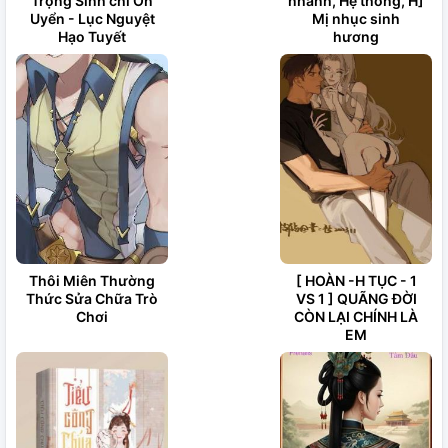
Trọng Sinh chi Ôn
nhanh, Hệ thống, H]
Uyển - Lục Nguyệt
Mị nhục sinh
Hạo Tuyết
hương
Thôi Miên Thường
[ HOÀN -H TỤC - 1
Thức Sửa Chữa Trò
VS 1 ] QUÃNG ĐỜI
Chơi
CÒN LẠI CHÍNH LÀ
EM