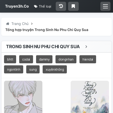
Truyen3h.Co
Thể loại
Trang Chủ
Tổng hợp truyện Trong Sinh Nu Phu Chi Quy Sua
TRONG SINH NU PHU CHI QUY SUA
bhtt
codai
dammy
dongnhan
hiendai
ngontinh
sung
xuyênkhông