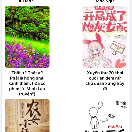
lui tán !!!
Mộc Ngư
Thật ư? Thật ư?
Xuyên thư 70 khai
Phải là hồng phai
cục liền đem nữ
xanh thắm. ( Đã có
chủ quan xứng hủy
phim là "Minh Lan
đi
truyện")