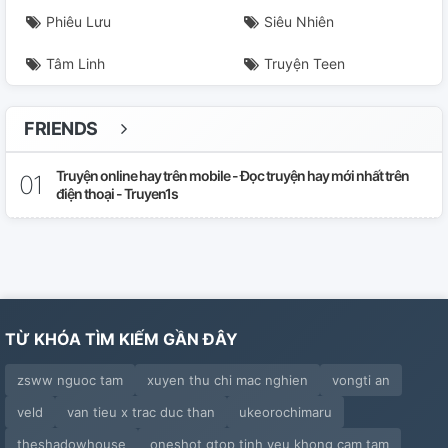
Phiêu Lưu
Siêu Nhiên
Tâm Linh
Truyện Teen
FRIENDS
Truyện online hay trên mobile - Đọc truyện hay mới nhất trên
điện thoại - Truyen1s
TỪ KHÓA TÌM KIẾM GẦN ĐÂY
zsww nguoc tam
xuyen thu chi mac nghien
vongti an
veld
van tieu x trac duc than
ukeorochimaru
theshadowhouse
oneshot gtop tinh yeu khong cam tam