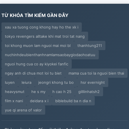
TỪ KHÓA TÌM KIẾM GẦN ĐÂY
xau xa tuong cong khong hay ho the xk i
tokyo revengers alltake khi mat troi tat nang
toi khong muon lam nguoi mai moi bl
thanhtung211
nuchinhdeubienthanhnamlamsaobaygiodaohoatuu
nguoi hung cua co ay kiyokei fanfic
ngay anh di chua mot loi tu biet
mama cua toi la nguoi bien thai
luyen
leiura
jeongri khong tu bo
hsr evernight
heavysmut
he s my
h cao h 25
gilllinhatsh2
film x nani
deidara x i
biblebuild ba n dia n
yue qi arena of valor