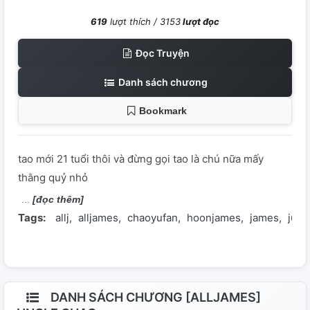
619
lượt thích /
3153
lượt đọc
Đọc Truyện
Danh sách chương
Bookmark
tao mới 21 tuổi thôi và đừng gọi tao là chú nữa mấy
thằng quỷ nhỏ
[đọc thêm]
Tags:
allj
alljames
chaoyufan
hoonjames
james
juh
DANH SÁCH CHƯƠNG [ALLJAMES]