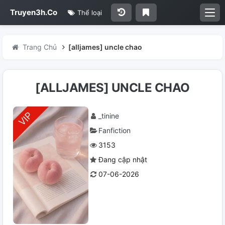
Truyen3h.Co
Thể loại
Trang Chủ
[alljames] uncle chao
[ALLJAMES] UNCLE CHAO
_tinine
Fanfiction
3153
Đang cập nhật
07-06-2026