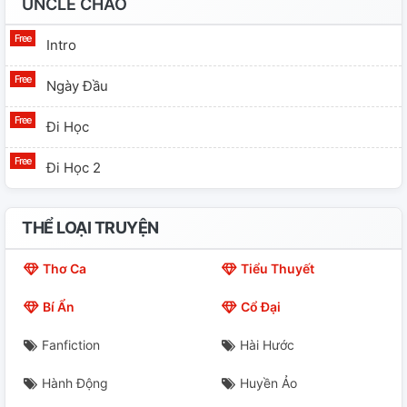
UNCLE CHAO
Intro
Ngày Đầu
Đi Học
Đi Học 2
THỂ LOẠI TRUYỆN
Thơ Ca
Tiểu Thuyết
Bí Ẩn
Cổ Đại
Fanfiction
Hài Hước
Hành Động
Huyền Ảo