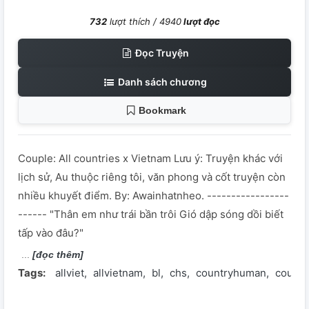
732
lượt thích /
4940
lượt đọc
Đọc Truyện
Danh sách chương
Bookmark
Couple: All countries x Vietnam Lưu ý: Truyện khác với
lịch sử, Au thuộc riêng tôi, văn phong và cốt truyện còn
nhiều khuyết điểm. By: Awainhatnheo. -----------------
------ "Thân em như trái bần trôi Gió dập sóng dồi biết
tấp vào đâu?"
[đọc thêm]
Tags:
allviet
allvietnam
bl
chs
countryhuman
count