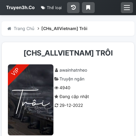
Truyen3h.Co
Thể loại
Trang Chủ
[CHs_AllVietnam] Trôi
[CHS_ALLVIETNAM] TRÔI
awainhatnheo
Truyện ngắn
4940
Đang cập nhật
29-12-2022