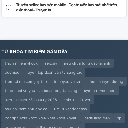
Truyện online hay trên mobile - Đọc truyện hay mới nhất trên
điện thoại - Truyen1s
TỪ KHÓA TÌM KIẾM GẦN ĐÂY
trach nhiem vkook
sexgay
neu chua tung gap lai anh
duohieu
tuyen tap doan van tu sang tac
tron toi em con gay tho
tomoyou va ran
thuchanhyeuduong
theo duoi vo yeu cua boss tong tai sung
sydne rome nude
skeem saam 28 january 2026
shin x shi x ver
sau phi nam phu doc ac
rimuruxcodegeass
pondphuwin 2bco 2ble 2bta 2bda 2byeu
paris lang man
np
nobita va aoi
mother lessons
mo van