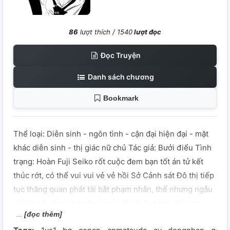
86
lượt thích /
1540
lượt đọc
Đọc Truyện
Danh sách chương
Bookmark
Thể loại: Diễn sinh - ngôn tình - cận đại hiện đại - mặt
khác diễn sinh - thị giác nữ chủ Tác giả: Bưởi điểu Tình
trạng: Hoàn Fuji Seiko rốt cuộc đem bạn tốt án tử kết
thúc rớt, có thể vui vui vẻ vẻ hồi Sở Cảnh sát Đô thị tiếp
tục thăng quan phát tài bắt phạm nhân, thế nhưng ngẫu
nhiên gặp được ba năm trước đây thông báo đối tượng,
[đọc thêm]
vẫn là lạnh nhạt cự tuyệt chính mình cái loại này. Đáng