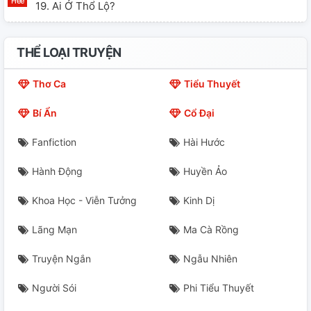
19. Ai Ở Thổ Lộ?
20. Ai Quá Mức A!
THỂ LOẠI TRUYỆN
21. Ai Kính Râm?
Thơ Ca
Tiểu Thuyết
22. Ai Ở Ngẫu Nhiên Gặp Được?
Bí Ẩn
Cổ Đại
23. Ai Ở Hủy Đi Bom?
Fanfiction
Hài Hước
24. Ai Khóc?
Hành Động
Huyền Ảo
25. Ai Vấn Đề?
Khoa Học - Viễn Tưởng
Kinh Dị
26. Ai Ở Gõ Cửa?
Lãng Mạn
Ma Cà Rồng
27. Ai Khả Thừa Chi Cơ?
Truyện Ngắn
Ngẫu Nhiên
28. Ai Hẹn Hò?
Người Sói
Phi Tiểu Thuyết