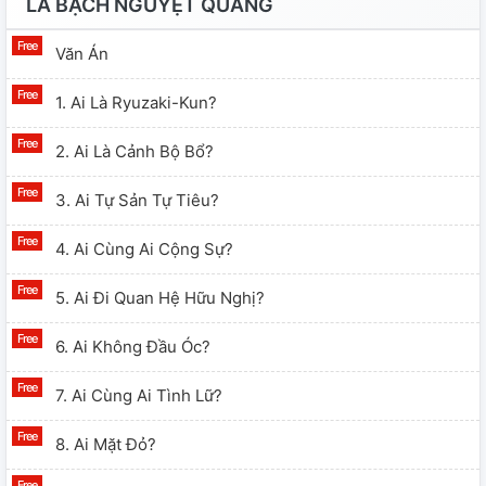
LÀ BẠCH NGUYỆT QUANG
câu tóm tắt: Người trưởng thành thông báo sau khi thất
bại một chút đều không xấu hổ Lập ý: Ái muốn nói xuất
Văn Án
khẩu
1. Ai Là Ryuzaki-Kun?
2. Ai Là Cảnh Bộ Bổ?
3. Ai Tự Sản Tự Tiêu?
4. Ai Cùng Ai Cộng Sự?
5. Ai Đi Quan Hệ Hữu Nghị?
6. Ai Không Đầu Óc?
7. Ai Cùng Ai Tình Lữ?
8. Ai Mặt Đỏ?