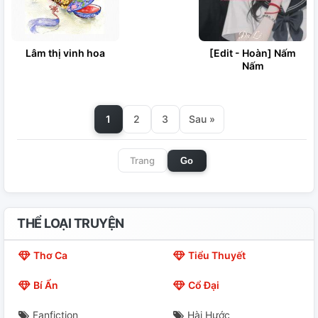
Lâm thị vinh hoa
[Edit - Hoàn] Nấm
Nấm
1
2
3
Sau »
Go
THỂ LOẠI TRUYỆN
Thơ Ca
Tiểu Thuyết
Bí Ẩn
Cổ Đại
Fanfiction
Hài Hước