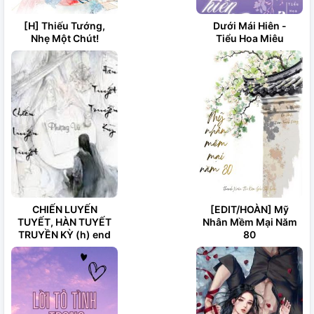
[H] Thiếu Tướng,
Dưới Mái Hiên -
Nhẹ Một Chút!
Tiểu Hoa Miêu
CHIẾN LUYẾN
[EDIT/HOÀN] Mỹ
TUYẾT, HÀN TUYẾT
Nhân Mềm Mại Năm
TRUYỀN KỲ (h) end
80