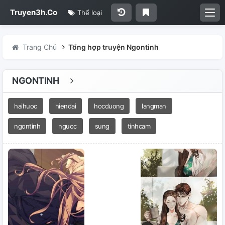
Truyen3h.Co
Thể loại
Trang Chủ
Tổng hợp truyện Ngontinh
NGONTINH
haihuoc
hiendai
hocduong
langman
ngontinh
nguoc
sung
tinhcam