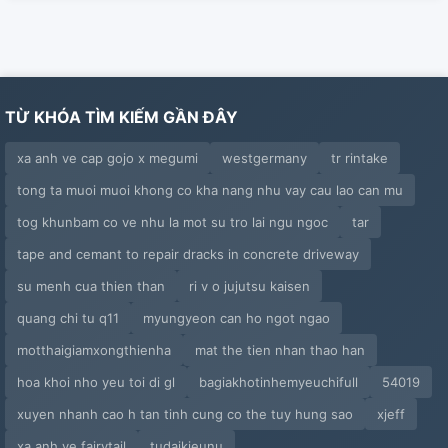
TỪ KHÓA TÌM KIẾM GẦN ĐÂY
xa anh ve cap gojo x megumi
westgermany
tr rintake
tong ta muoi muoi khong co kha nang nhu vay cau lao can mu
tog khunbam co ve nhu la mot su tro lai ngu ngoc
tar
tape and cemant to repair dracks in concrete driveway
su menh cua thien than
ri v o jujutsu kaisen
quang chi tu q11
myungyeon can ho ngot ngao
motthaigiamxongthienha
mat the tien nhan thao han
hoa khoi nho yeu toi di gl
bagiakhotinhemyeuchifull
54019
xuyen nhanh cao h tan tinh cung co the tuy hung sao
xjeff
xa anh ve fairytail
tudaikieunu