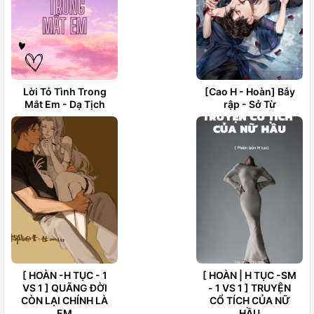
Lời Tỏ Tình Trong
[Cao H - Hoàn] Bẫy
Mắt Em - Dạ Tịch
rập - Sở Từ
[ HOÀN -H TỤC - 1
[ HOÀN | H TỤC -SM
VS 1 ] QUÃNG ĐỜI
- 1 VS 1 ] TRUYỆN
CÒN LẠI CHÍNH LÀ
CỔ TÍCH CỦA NỮ
EM
HẦU