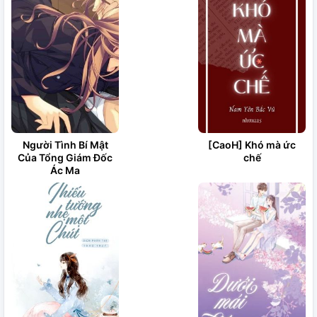
Người Tình Bí Mật
[CaoH] Khó mà ức
Của Tổng Giám Đốc
chế
Ác Ma