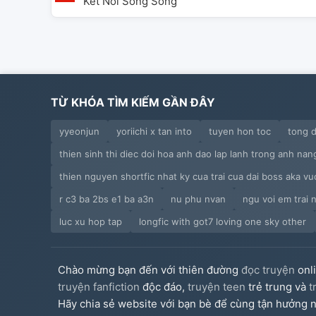
Kết Nối Song Song
TỪ KHÓA TÌM KIẾM GẦN ĐÂY
yyeonjun
yoriichi x tan into
tuyen hon toc
tong 
thien sinh thi diec doi hoa anh dao lap lanh trong anh nan
thien nguyen shortfic nhat ky cua trai cua dai boss aka 
r c3 ba 2bs e1 ba a3n
nu phu nvan
ngu voi em trai 
luc xu hop tap
longfic with got7 loving one sky other
Chào mừng bạn đến với thiên đường
đọc truyện
onl
truyện fanfiction
độc đáo,
truyện teen
trẻ trung và
t
Hãy chia sẻ website với bạn bè để cùng tận hưởng n