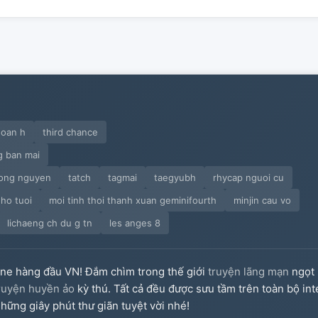
doan h
third chance
g ban mai
vuong nguyen
tatch
tagmai
taegyubh
rhycap nguoi cu
nho tuoi
moi tinh thoi thanh xuan geminifourth
minjin cau vo
lichaeng ch du g tn
les anges 8
ine hàng đầu VN! Đắm chìm trong thế giới
truyện lãng mạn
ngọt 
ruyện huyền ảo
kỳ thú. Tất cả đều được sưu tầm trên toàn bộ int
hững giây phút thư giãn tuyệt vời nhé!