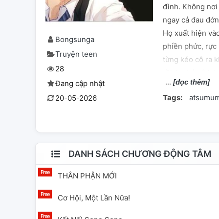
đình. Không nơi 
ngay cả đau đớn
Họ xuất hiện vào
Bongsunga
phiền phức, rực
Truyện teen
từng kéo cô ra 
28
rồi..họ bỏ cô lạ
[đọc thêm]
Đang cập nhật
đời này, có phải
Tags:
atsumum
20-05-2026
ban cho cô cơ hộ
gương mặt quen 
phải khựng lại. 
câu chuyện.
DANH SÁCH CHƯƠNG ĐỘNG TÂM
THÂN PHẬN MỚI
Cơ Hội, Một Lần Nữa!