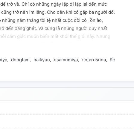
để trở về. Chỉ có những ngày lặp đi lặp lại đến mức
 cũng trở nên im lặng. Cho đến khi cô gặp ba người đó.
 những năm tháng tồi tệ nhất cuộc đời cô_ ồn ào,
 rỡ đến đáng ghét. Và cũng là những người duy nhất
khỏi cảm giác muốn biến mất khỏi thế giới này. Nhưng
i đơn độc một mình. 27 tuổi cô quyết định từ bỏ cuộc
 vì thương xót cho số phận nghiệt ngã mà ông trời đã
iya
dongtam
haikyuu
osamumiya
rintarosuna
ốc
i mới ở một thế giới hạnh phúc hơn và gặp lại ba
thuộc đến mức trái tim tưởng như đã chết lặng cũng
Chỉ khác một điều. Lần này... họ là nhân vật trong một