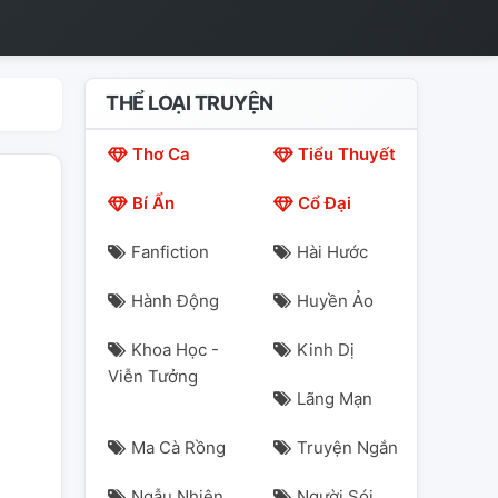
THỂ LOẠI TRUYỆN
Thơ Ca
Tiểu Thuyết
Bí Ẩn
Cổ Đại
Fanfiction
Hài Hước
Hành Động
Huyền Ảo
Khoa Học -
Kinh Dị
Viễn Tưởng
Lãng Mạn
Ma Cà Rồng
Truyện Ngắn
Ngẫu Nhiên
Người Sói