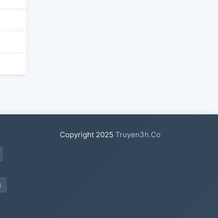
Copyright
2025
Truyen3h.Co
i