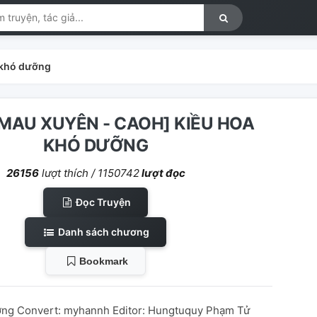
a khó dưỡng
- MAU XUYÊN - CAOH] KIỀU HOA
KHÓ DƯỠNG
26156
lượt thích /
1150742
lượt đọc
Đọc Truyện
Danh sách chương
Bookmark
ương Convert: myhannh Editor: Hungtuquy Phạm Tử