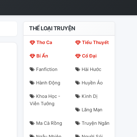
THỂ LOẠI TRUYỆN
Thơ Ca
Tiểu Thuyết
Bí Ẩn
Cổ Đại
Fanfiction
Hài Hước
Hành Động
Huyền Ảo
Khoa Học -
Kinh Dị
Viễn Tưởng
Lãng Mạn
Ma Cà Rồng
Truyện Ngắn
Ngẫu Nhiên
Người Sói