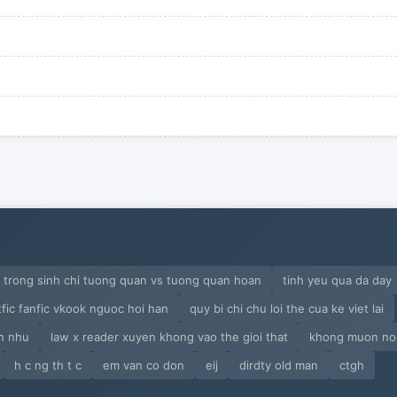
trong sinh chi tuong quan vs tuong quan hoan
tinh yeu qua da day
tfic fanfic vkook nguoc hoi han
quy bi chi chu loi the cua ke viet lai
 n nhu
law x reader xuyen khong vao the gioi that
khong muon no
h c ng th t c
em van co don
eij
dirdty old man
ctgh
g)