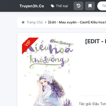
Truyen3h.Co
Thể loại
Trang Chủ
[Edit - Mau xuyên - CaoH] Kiều ho
[EDIT 
Tác giả: Đậu T