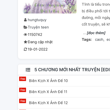
Tĩnh là tiểu tro
bị điều phối tới 
đường, mỗi ngày
hungtuquy
cốt truyện, sẽ k
Truyện teen
[đọc thêm]
1150742
Tags:
caoh
ed
Đang cập nhật
19-01-2022
5 CHƯƠNG MỚI NHẤT TRUYỆN [EDI
Biên Kịch X Ảnh Đế 10
Biên Kịch X Ảnh Đế 11
Biên Kịch X Ảnh Đế 12