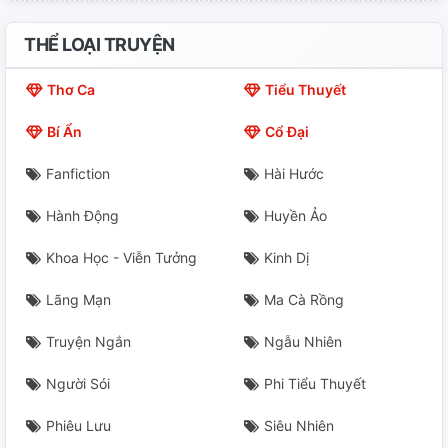
Chương 21. Hỏi Chuyện
THỂ LOẠI TRUYỆN
Chương 22. Công Kích
Thơ Ca
Tiểu Thuyết
Chương 23. Giằng Co
Bí Ẩn
Cổ Đại
Chương 24. Khó Chịu
Fanfiction
Hài Hước
Chương 25. Hậu Quả
Hành Động
Huyền Ảo
Chương 26. Thông Báo
Khoa Học - Viễn Tưởng
Kinh Dị
Chương 27. Tết Âm Lịch (H)
Lãng Mạn
Ma Cà Rồng
Chương 28. Phòng Tắm (H)
Truyện Ngắn
Ngẫu Nhiên
Chương 29. Điện Thoại
Người Sói
Phi Tiểu Thuyết
Phiêu Lưu
Siêu Nhiên
Chương 30. Kết Thúc