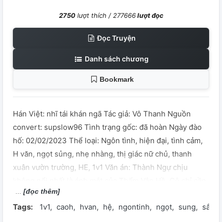
2750
lượt thích /
277666
lượt đọc
Đọc Truyện
Danh sách chương
Bookmark
Hán Việt: nhĩ tái khán ngã Tác giả: Vô Thanh Nguồn
convert: supslow96 Tình trạng gốc: đã hoàn Ngày đào
hố: 02/02/2023 Thể loại: Ngôn tình, hiện đại, tình cảm,
H văn, ngọt sủng, nhẹ nhàng, thị giác nữ chủ, thanh
xuân vườn trường, HE, 1v1 Văn án: Thành Ngự chịu
không nổi nhất là ánh mắt của Thẩm Vân Hề. Cô chỉ cần
[đọc thêm]
liếc mắt nhìn cậu một cái, cô muốn gì Thành Ngự cũng
Tags:
1v1
caoh
hvan
hệ
ngontinh
ngọt
sung
sắc
không thể từ chối..... Ngoại trừ lúc lên giường -- Cô nói
'nhẹ một chút', cậu lại càng đâm tàn nhẫn vào bên trong