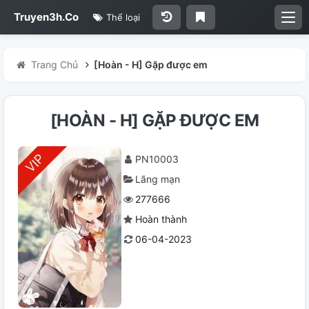
Truyen3h.Co
Thể loại
Trang Chủ
[Hoàn - H] Gặp được em
[HOÀN - H] GẶP ĐƯỢC EM
PN10003
Lãng mạn
277666
Hoàn thành
06-04-2023