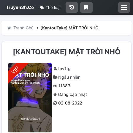
Truyen3h.Co
Thể loại
Trang Chủ
[KantouTake] MẶT TRỜI NHỎ
[KANTOUTAKE] MẶT TRỜI NHỎ
tnv1tg
Ngẫu nhiên
11383
Đang cập nhật
02-08-2022