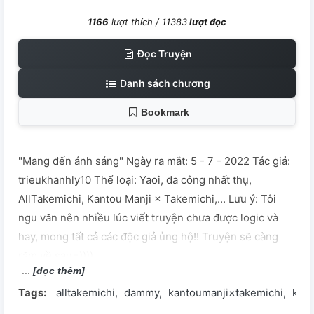
1166
lượt thích /
11383
lượt đọc
Đọc Truyện
Danh sách chương
Bookmark
"Mang đến ánh sáng" Ngày ra mắt: 5 - 7 - 2022 Tác giả:
trieukhanhly10 Thể loại: Yaoi, đa công nhất thụ,
AllTakemichi, Kantou Manji × Takemichi,... Lưu ý: Tôi
ngu văn nên nhiều lúc viết truyện chưa được logic và
hay, mong tất cả các độc giả ủng hộ!! Truyện sẽ càng
răm về sau=))))
[đọc thêm]
Tags:
alltakemichi
dammy
kantoumanji×takemichi
kan