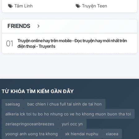
Tâm Linh
Truyện Teen
FRIENDS
Truyện online hay trên mobile - Đọc truyện hay mới nhất trên
điện thoại - Truyen1s
TỪ KHÓA TÌM KIẾM GẦN ĐÂY
saeisag
bac chien i chua full tai sinh de tai hon
allkeria lck toi tu bo ho nhung co ve ho khong muon buon tha toi
zeriaspringoceanbreezes
yuri occ yn
yoongi anh uong tra khong
xk hiendai nuphu
xiaoea