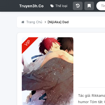
Truyen3h.Co
Thể loại
Trang Chủ
[NijiAka] Dad
Tác giả: Rikkama
humor Tóm tắt: Q