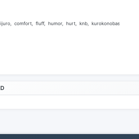
ijuro
comfort
fluff
humor
hurt
knb
kurokonobasket
niji
AD