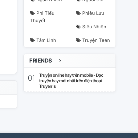
Phi Tiểu
Phiêu Lưu
Thuyết
aka
nijimurashuuzou
vtrans
Siêu Nhiên
Tâm Linh
Truyện Teen
FRIENDS
Truyện online hay trên mobile - Đọc
truyện hay mới nhất trên điện thoại -
Truyen1s