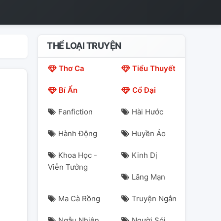
THỂ LOẠI TRUYỆN
Thơ Ca
Tiểu Thuyết
Bí Ẩn
Cổ Đại
Fanfiction
Hài Hước
Hành Động
Huyền Ảo
Khoa Học -
Kinh Dị
Viễn Tưởng
Lãng Mạn
Ma Cà Rồng
Truyện Ngắn
Ngẫu Nhiên
Người Sói