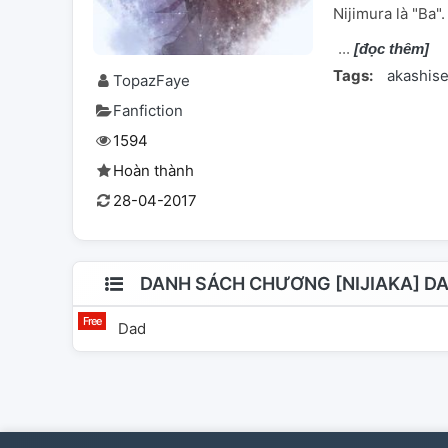
Nijimura là "Ba".
[đọc thêm]
Tags:
akashise
TopazFaye
Fanfiction
1594
Hoàn thành
28-04-2017
DANH SÁCH CHƯƠNG [NIJIAKA] D
Dad