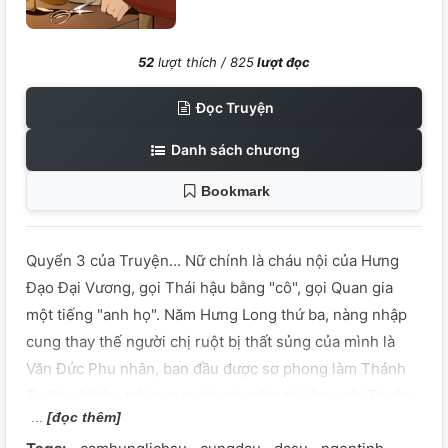
52
lượt thích /
825
lượt đọc
Đọc Truyện
Danh sách chương
Bookmark
Quyển 3 của Truyện... Nữ chính là cháu nội của Hưng
Đạo Đại Vương, gọi Thái hậu bằng "cô", gọi Quan gia
một tiếng "anh họ". Năm Hưng Long thứ ba, nàng nhập
cung thay thế người chị ruột bị thất sủng của mình là
Văn Đức Phu nhân, ban đầu được sơ phong làm Thánh
Tư Phu Nhân, trải qua mười sáu năm thì lên ngôi Thuận
[đọc thêm]
Thánh Hoàng Hậu. Tóm tắt thứ bậc hậu cung (Nguồn: