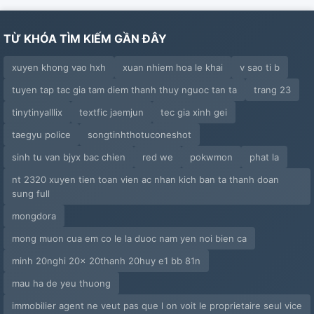
TỪ KHÓA TÌM KIẾM GẦN ĐÂY
xuyen khong vao hxh
xuan nhiem hoa le khai
v sao ti b
tuyen tap tac gia tam diem thanh thuy nguoc tan ta
trang 23
tinytinyalllix
textfic jaemjun
tec gia xinh gei
taegyu police
songtinhthotuconeshot
sinh tu van bjyx bac chien
red we
pokwmon
phat la
nt 2320 xuyen tien toan vien ac nhan kich ban ta thanh doan
sung full
mongdora
mong muon cua em co le la duoc nam yen noi bien ca
minh 20nghi 20x 20thanh 20huy e1 bb 81n
mau ha de yeu thuong
immobilier agent ne veut pas que l on voit le proprietaire seul vice