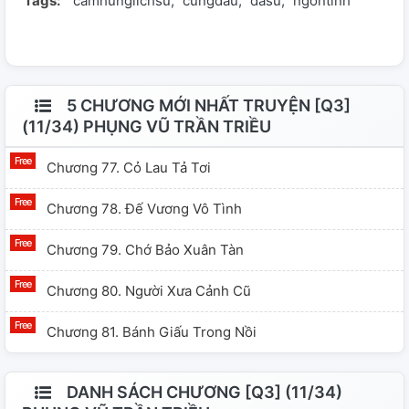
Tags:
camhunglichsu
cungdau
dasu
ngontinh
Wikipedia "Hậu phi Việt Nam") Hoàng hậu Nguyên phi
(Đệ nhất) Thần phi (Đệ nhị) Quý phi | Thục phi | Hiền
phi | Đức phi (Đệ tam) Phu nhân Ngự nữ Bố lan Tác giả:
Tiểu Thọ Tử nguồn Watt𝔭ad: tieuthotu_ Tài liệu tham
khảo - Đại Việt Sử Ký Toàn Thư - Wikipedia -
5 CHƯƠNG MỚI NHẤT TRUYỆN [Q3]
Thivien.net - hvdic.thivien.net
(11/34) PHỤNG VŨ TRẦN TRIỀU
Chương 77. Cỏ Lau Tả Tơi
Chương 78. Đế Vương Vô Tình
Chương 79. Chớ Bảo Xuân Tàn
Chương 80. Người Xưa Cảnh Cũ
Chương 81. Bánh Giấu Trong Nồi
DANH SÁCH CHƯƠNG [Q3] (11/34)