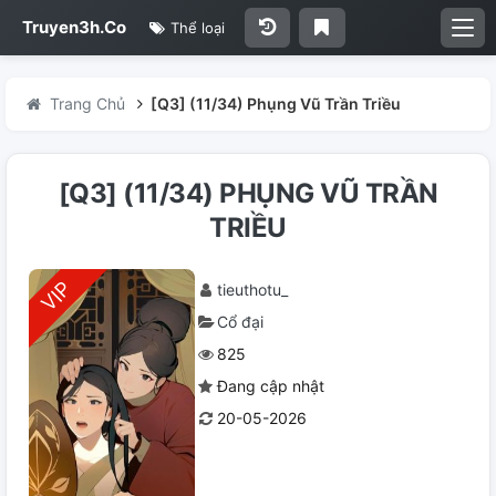
Truyen3h.Co
Thể loại
Trang Chủ
[Q3] (11/34) Phụng Vũ Trần Triều
[Q3] (11/34) PHỤNG VŨ TRẦN
TRIỀU
tieuthotu_
Cổ đại
825
Đang cập nhật
20-05-2026