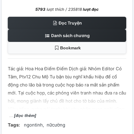
5793
lượt thích /
235818
lượt đọc
Đọc Truyện
Danh sách chương
Bookmark
Tác giả: Hoa Hoa Điểm Điểm Dịch giả: Nhóm Editor Có
Tâm, Ptv12 Chu Mộ Tu bận bịu nghĩ khẩu hiệu để cổ
động cho lão bà trong cuộc họp báo ra mắt sản phẩm
mới. Tại cuộc họp, các phóng viên tranh nhau đưa ra câu
hỏi, mong giành lấy chủ đề hot cho tờ báo của mình.
"Chu tổng, nghe nói trước khi phu nhân quen ngài cũng
[đọc thêm]
đã là người rất giàu có?" Chu Mộ Tu cười: "Cô ấy vẫn
Tags:
ngontinh
nữcường
luôn là phú bà." Phóng viên tò mò: "Trong nhà ngài ai
quản tiền?" Chu Mộ Tu liếc liếc mắt nhìn vợ đang đứng