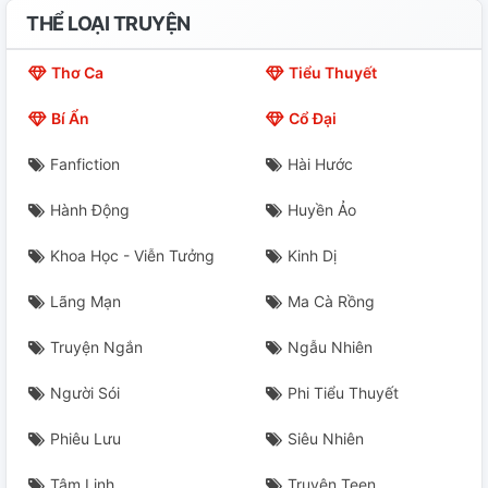
THỂ LOẠI TRUYỆN
Chương 22
Thơ Ca
Tiểu Thuyết
Chương 23
Bí Ẩn
Cổ Đại
Chương 24
Fanfiction
Hài Hước
Chương 25
Hành Động
Huyền Ảo
Chương 26
Khoa Học - Viễn Tưởng
Kinh Dị
Chương 27
Lãng Mạn
Ma Cà Rồng
Chương 28
Truyện Ngắn
Ngẫu Nhiên
Chương 29
Người Sói
Phi Tiểu Thuyết
Phiêu Lưu
Siêu Nhiên
Chương 30
Tâm Linh
Truyện Teen