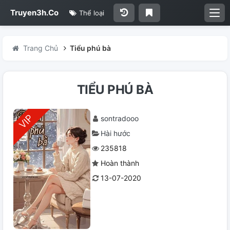
Truyen3h.Co
Thể loại
Trang Chủ
Tiểu phú bà
TIỂU PHÚ BÀ
sontradooo
Hài hước
235818
Hoàn thành
13-07-2020