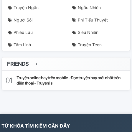
Chương 28: Yêu Sớm
Truyện Ngắn
Ngẫu Nhiên
Chương 30: Ước Định
Người Sói
Phi Tiểu Thuyết
Phiêu Lưu
Siêu Nhiên
Chương 31: Đuổi Kịp
Tâm Linh
Truyện Teen
FRIENDS
Truyện online hay trên mobile - Đọc truyện hay mới nhất trên
điện thoại - Truyen1s
TỪ KHÓA TÌM KIẾM GẦN ĐÂY