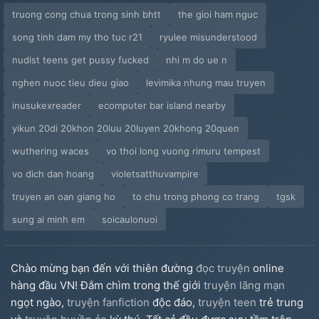
truong cong chua trong sinh bhtt
the gioi ham nguc
song tinh dam my tho tuc r21
ryulee misunderstood
nudist teens get pussy fucked
nhi m do ue n
nghen nuoc tieu dieu giao
levimika nhung mau truyen
inusukexreader
ecomputer bar island nearby
yikun 20di 20khon 20luu 20luyen 20khong 20quen
wuthering waces
vo thoi long vuong rimuru tempest
vo dich dan hoang
violetsatthuvampire
truyen an oan giang ho
to chu trong phong co trang
tgsk
sung ai minh em
soicaulonuoi
Chào mừng bạn đến với thiên đường
đọc truyện
online
hàng đầu VN! Đắm chìm trong thế giới
truyện lãng mạn
ngọt ngào,
truyện fanfiction
độc đáo,
truyện teen
trẻ trung