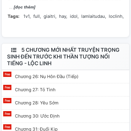
đi..." Cảm giác cướp đi "lần đầu tiên" của idol là như thế
[đọc thêm]
nào? Cảm giác tự tay bản thân nâng thần tượng lên đỉnh
Tags:
1v1
full
giaitri
hay
idol
lamlaitudau
loclinh
na
cao ra sao? Tự tay phá bỏ tất cả những lịch sử đen tối
của thần tượng là cảm giác gì? Đương nhiên, Giang Tiêu
Nhiên: Cực kỳ vui sướng. Học sinh lười biếng? Thích
đánh nhau? Dính vô số tin đồn hẹn hò? Antifan gào thét,
ngông cuồng? Giang Tiêu Nhiên mỉm cười: Không tồn
5 CHƯƠNG MỚI NHẤT TRUYỆN TRỌNG
tại! Cố Dư Lâm: Không đánh nhau cũng được, nhưng
SINH ĐẾN TRƯỚC KHI THẦN TƯỢNG NỔI
TIẾNG - LỘC LINH
đêm nay em phải kèm anh học, em phải cùng anh tiến
bộ! Một tiếng sau về đến nhà, anh hung hăng đè cô vào
Chương 26: Nụ Hôn Đầu (tiếp)
cửa, giọng phúc hắc: - Anh quên mất, tối nay không có
giờ dạy kèm. ~~~~~ "Bàn tay vàng" nữ chủ nam chủ đa
Chương 27: Tỏ Tình
tài đa nghệ. 1v1, song xử, khúc đầu là giai đoạn vườn
Chương 28: Yêu Sớm
trường ,khúc sau là giới giải trí, sủng ngọt level max,
một bát tâm hồn thiếu nữ đầy hự ～ 谢谢
Chương 30: Ước Định
Chương 31: Đuổi Kịp