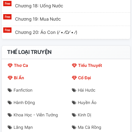
Chương 18: Uống Nước
Chương 19: Mua Nước
Chương 20: Áo Con (⁄ • ⁄ω⁄ • ⁄)
Chương 21: Dắt Tay
THỂ LOẠI TRUYỆN
Chương 22 :Trận Bóng (một)
Thơ Ca
Tiểu Thuyết
Chương 23: Trận Bóng(hai)
Bí Ẩn
Cổ Đại
Chương 24: Trận Bóng (ba)
Fanfiction
Hài Hước
Chương 25: Nụ Hôn Đầu
Hành Động
Huyền Ảo
Chương 26: Nụ Hôn Đầu (tiếp)
Khoa Học - Viễn Tưởng
Kinh Dị
Chương 27: Tỏ Tình
Lãng Mạn
Ma Cà Rồng