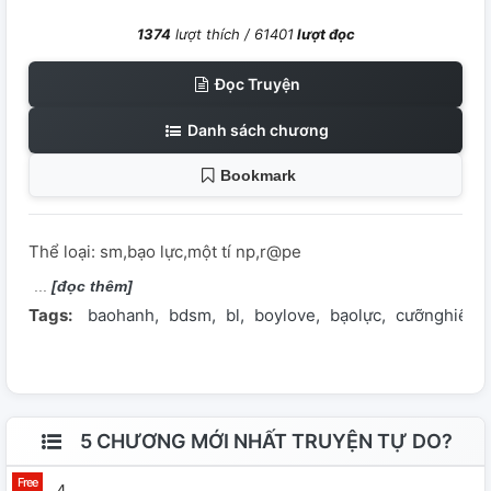
1374
lượt thích /
61401
lượt đọc
Đọc Truyện
Danh sách chương
Bookmark
Thể loại: sm,bạo lực,một tí np,r@pe
[đọc thêm]
Tags:
baohanh
bdsm
bl
boylove
bạolực
cưỡnghiếp
5 CHƯƠNG MỚI NHẤT TRUYỆN TỰ DO?
4