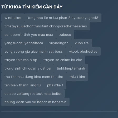
TỪ KHÓA TÌM KIẾM GẦN ĐÂY
windbaker
tong hop fic m luu phan 2 by sunnyngoc18
timetaysuluachontransfanfickinnporschetheseries
suhopemin tinh yeu mau mau
zabucu
yangsunchuyencaihoca
xuyndingnh
vuon tre
vong vuong gia giao manh sat boss
vkook phohoctap
truyen thit cao h np
truyen se anime ko che
trong sinh chi quan y dat oa
tinhkhieptamsinh
thu the hao dung kieu mem tho tho
thiu t kim
tan bien thanh lang tu
pha mlie t
ostsee zeitung rostock mitarbeiter
nhung doan van ve hopchim hopemin