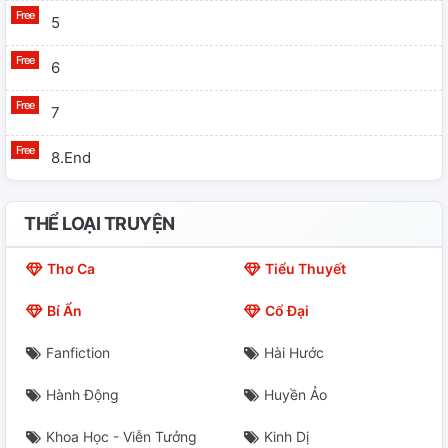
5
6
7
8.end
THỂ LOẠI TRUYỆN
Thơ Ca
Tiểu Thuyết
Bí Ẩn
Cổ Đại
Fanfiction
Hài Hước
Hành Động
Huyền Ảo
Khoa Học - Viễn Tưởng
Kinh Dị