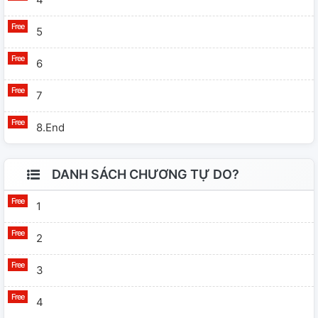
5
6
7
8.end
DANH SÁCH CHƯƠNG TỰ DO?
1
2
3
4