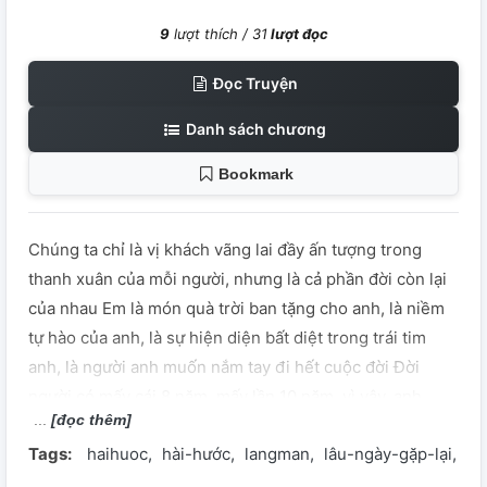
9
lượt thích /
31
lượt đọc
Đọc Truyện
Danh sách chương
Bookmark
Chúng ta chỉ là vị khách vãng lai đầy ấn tượng trong
thanh xuân của mỗi người, nhưng là cả phần đời còn lại
của nhau Em là món quà trời ban tặng cho anh, là niềm
tự hào của anh, là sự hiện diện bất diệt trong trái tim
anh, là người anh muốn nắm tay đi hết cuộc đời Đời
người có mấy cái 8 năm, mấy lần 10 năm, vì vậy, anh
[đọc thêm]
không muốn lãng phí bất cứ giây phút nào để được bên
Tags:
haihuoc
hài-hước
langman
lâu-ngày-gặp-lại
lã
em. ---------- Chuyện tình của hai người hàng xóm
từng đi ngang qua tuổi trẻ của nhau. Từ xa lạ đến thân