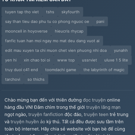
tuyen tap tho viet
tshs
skyfourth
say than tieu dao phu tu co phong nguoc oe
pani
mooncell in hoyoverse
hieucris rhycap
fanfic tuan han moi ngay mo mat deu dang vuot ai
edit mau xuyen ta chi muon chet vien phuong nhi doa
yunahh
yen hi
xin chao toi oi
www top
ussrviet
uluxe 1 5 lite
truy duoi c41 end
toomdachi game
the labyrinth of magic
tarchovi
so thichs
Chào mừng bạn đến với thiên đường
đọc truyện
online
hàng đầu VN! Đắm chìm trong thế giới
truyện lãng mạn
ngọt ngào,
truyện fanfiction
độc đáo,
truyện teen
trẻ trung
và
truyện huyền ảo
kỳ thú. Tất cả đều được sưu tầm trên
toàn bộ internet. Hãy chia sẻ website với bạn bè để cùng