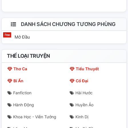
quen, từ gặp gỡ đến chia xa, sau hai lần lỡ hẹn với thời
gian, cuối cùng cũng có cơ hội trở về bên nhau.
DANH SÁCH CHƯƠNG TƯƠNG PHÙNG
Mở Đầu
THỂ LOẠI TRUYỆN
Thơ Ca
Tiểu Thuyết
Bí Ẩn
Cổ Đại
Fanfiction
Hài Hước
Hành Động
Huyền Ảo
Khoa Học - Viễn Tưởng
Kinh Dị