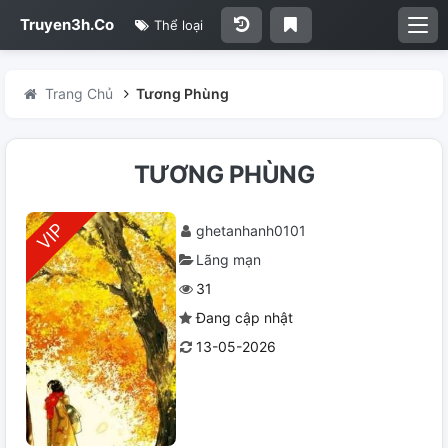
Truyen3h.Co
Thể loại
Trang Chủ
Tương Phùng
TƯƠNG PHÙNG
ghetanhanh0101
Lãng mạn
31
Đang cập nhật
13-05-2026