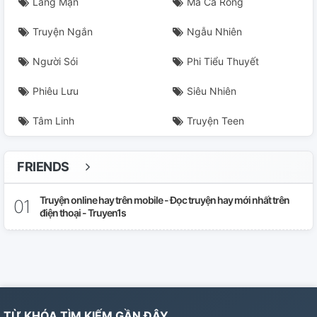
Lãng Mạn
Ma Cà Rồng
Truyện Ngắn
Ngẫu Nhiên
Người Sói
Phi Tiểu Thuyết
Phiêu Lưu
Siêu Nhiên
Tâm Linh
Truyện Teen
FRIENDS
Truyện online hay trên mobile - Đọc truyện hay mới nhất trên
điện thoại - Truyen1s
TỪ KHÓA TÌM KIẾM GẦN ĐÂY