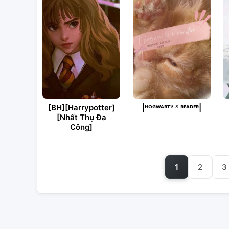
[BH][Harrypotter]
|ᴴᴼᴳᵂᴬᴿᵀˢ ˣ ᴿᴱᴬᴰᴱᴿ|
[Nhất Thụ Đa
Công]
1
2
3