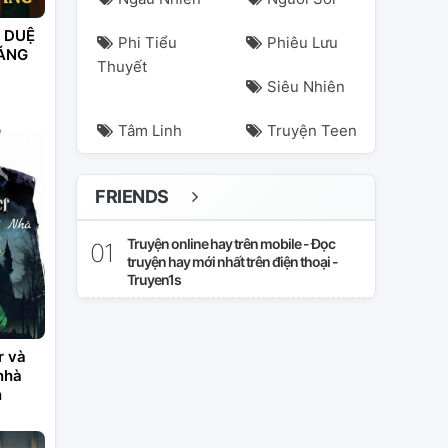
U DUỆ
Phi Tiểu
Phiêu Lưu
ÁNG
Thuyết
Siêu Nhiên
Tâm Linh
Truyện Teen
FRIENDS
Truyện online hay trên mobile - Đọc
truyện hay mới nhất trên điện thoại -
Truyen1s
r và
nhà
n