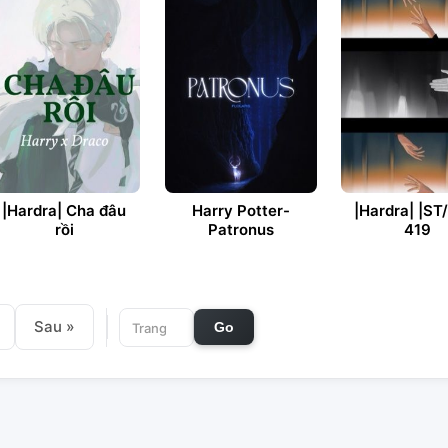
|Hardra| Cha đâu
Harry Potter-
|Hardra| |ST
rồi
Patronus
419
Sau »
Go