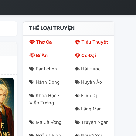
THỂ LOẠI TRUYỆN
Thơ Ca
Tiểu Thuyết
Bí Ẩn
Cổ Đại
Fanfiction
Hài Hước
Hành Động
Huyền Ảo
Khoa Học -
Kinh Dị
Viễn Tưởng
Lãng Mạn
Ma Cà Rồng
Truyện Ngắn
Ngẫu Nhiên
Người Sói