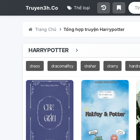
Truyen3h.Co
Thể loại
Trang Chủ
Tổng hợp truyện Harrypotter
HARRYPOTTER
draco
dracomalfoy
drahar
drarry
hardr