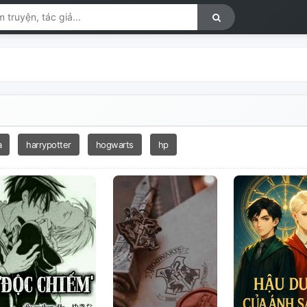
a
harrypotter
hogwarts
hp