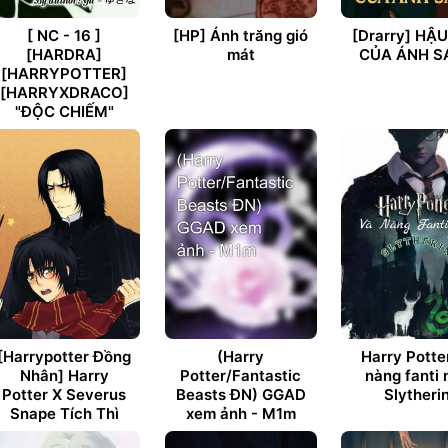
[ NC - 16 ]
[HP] Ánh trăng gió
[Drarry] HẬ
[HARDRA]
mát
CỦA ÁNH S
[HARRYPOTTER]
[HARRYXDRACO]
"ĐỘC CHIẾM"
[Harrypotter Đồng
(Harry
Harry Potte
Nhân] Harry
Potter/Fantastic
nàng fanti 
Potter X Severus
Beasts ĐN) GGAD
Slytheri
Snape Tích Thì
xem ảnh - M1m