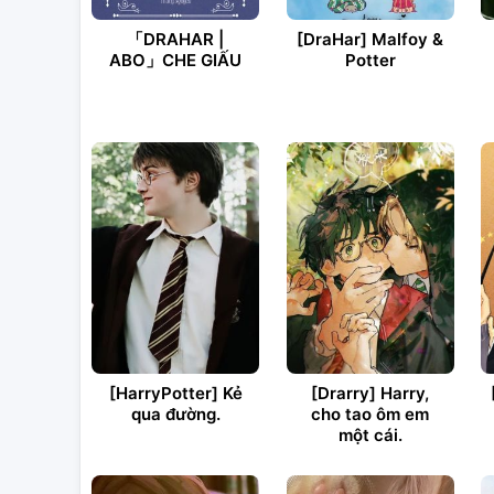
「DRAHAR |
[DraHar] Malfoy &
ABO」CHE GIẤU
Potter
[HarryPotter] Kẻ
[Drarry] Harry,
qua đường.
cho tao ôm em
một cái.