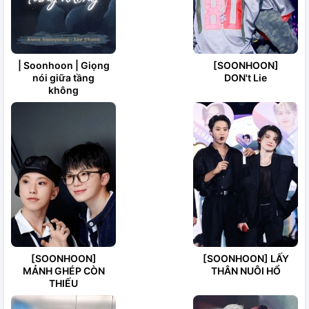
| Soonhoon | Giọng
[SOONHOON]
nói giữa tầng
DON't Lie
không
[SOONHOON]
[SOONHOON] LẤY
MẢNH GHÉP CÒN
THÂN NUÔI HỔ
THIẾU