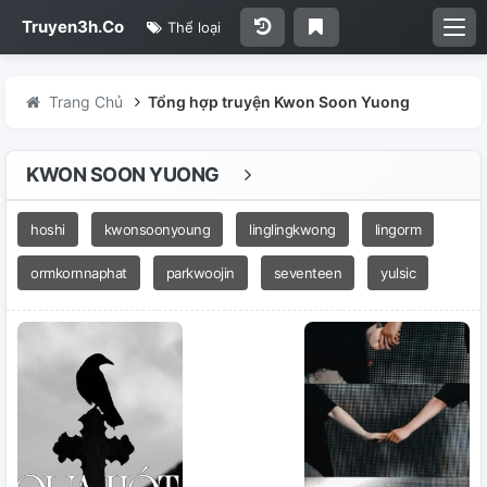
Truyen3h.Co
Thể loại
Trang Chủ
Tổng hợp truyện Kwon Soon Yuong
KWON SOON YUONG
hoshi
kwonsoonyoung
linglingkwong
lingorm
ormkornnaphat
parkwoojin
seventeen
yulsic