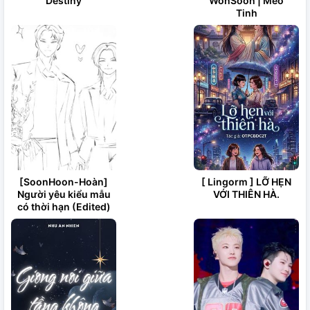
Destiny
WonSoon | Mèo
Tinh
[SoonHoon-Hoàn]
[ Lingorm ] LỠ HẸN
Người yêu kiểu mẫu
VỚI THIÊN HÀ.
có thời hạn (Edited)