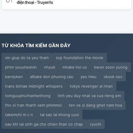
điện thoại - Truyen1s
TỪ KHÓA TÌM KIẾM GẦN ĐÂY
xin giup do ta yeu tham
scp foundation the movie
phim youshedoln
nhyuk
mitake hoi uc
kwon soon yuong
kandyken
alltake don phuong cau
yeu hieu
vkook sex
trans bintae midnight whispers
tokyo revenger ai nhan
toinguuphuthanhethong
tinh yeu duy nhat va cua rieng em
tho oi tran thanh xem phimmoi
ten ve si dang ghet nam hoa
takemchi m c n
tai sao lai khong cuoi
sau khi tai sinh ga cho chien than co chap
ryuchi