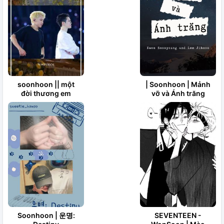
soonhoon || một
| Soonhoon | Mảnh
đời thương em
vỡ và Ánh trăng
Soonhoon | 운명:
SEVENTEEN -