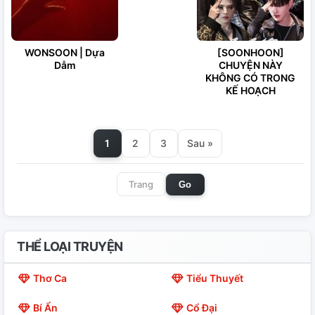
WONSOON | Dựa
[SOONHOON]
Dẫm
CHUYỆN NÀY
KHÔNG CÓ TRONG
KẾ HOẠCH
1
2
3
Sau »
Go
THỂ LOẠI TRUYỆN
Thơ Ca
Tiểu Thuyết
Bí Ẩn
Cổ Đại