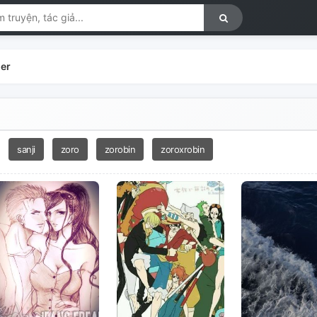
er
sanji
zoro
zorobin
zoroxrobin