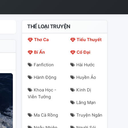
THỂ LOẠI TRUYỆN
Thơ Ca
Tiểu Thuyết
Bí Ẩn
Cổ Đại
Fanfiction
Hài Hước
Hành Động
Huyền Ảo
Khoa Học -
Kinh Dị
Viễn Tưởng
Lãng Mạn
Ma Cà Rồng
Truyện Ngắn
Ngẫu Nhiên
Người Sói