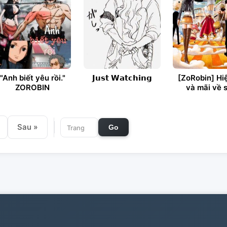
"Anh biết yêu rồi."
𝗝𝘂𝘀𝘁 𝗪𝗮𝘁𝗰𝗵𝗶𝗻𝗴
[ZoRobin] Hiệ
ZOROBIN
và mãi về 
Sau »
Go