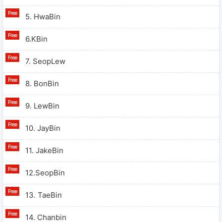
5. HwaBin
6.KBin
7. SeopLew
8. BonBin
9. LewBin
10. JayBin
11. JakeBin
12.SeopBin
13. TaeBin
14. Chanbin