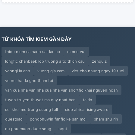
TỪ KHÓA TÌM KIẾM GẦN ĐÂY
thieu niem ca hanh sat lac cp
meme vui
longfic chanbaek lop truong a to thich cau
zenquiz
yoongi la anh
vuong gia cam
viet cho nhung ngay 19 tuoi
ve noi ha da ghe tham toi
van cua nha van nha cua nha van shortfic khai nguyen hoan
tuyen truyen thuyet ma quy nhat ban
tairin
soi khoi mo trong suong full
siop africa rising award
questsad
pondphuwin fanfic ke san moi
pham shu rin
nu phu muon duoc song
nqnt