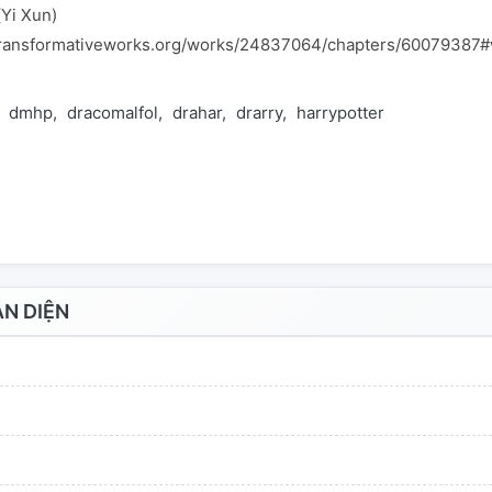
(Yi Xun)
e.transformativeworks.org/works/24837064/chapters/60079387
dmhp
dracomalfol
drahar
drarry
harrypotter
N DIỆN