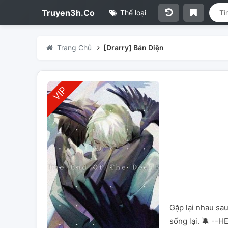
Truyen3h.Co
Thể loại
Trang Chủ
[Drarry] Bán Diện
Gặp lại nhau sa
sống lại. 🔕 --H