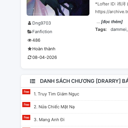
*Lofter ID: 祎浔 
https://archiv
[đọc thêm]
Dng9703
Tags:
dammei
Fanfiction
486
Hoàn thành
08-04-2026
DANH SÁCH CHƯƠNG [DRARRY] BÁ
1. Truy Tìm Giám Ngục
2. Nửa Chiếc Mặt Nạ
3. Mang Anh Đi