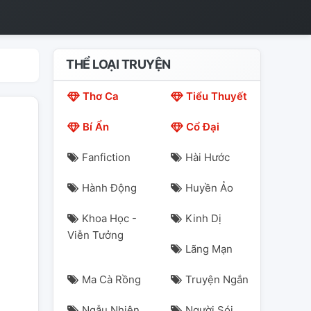
THỂ LOẠI TRUYỆN
Thơ Ca
Tiểu Thuyết
Bí Ẩn
Cổ Đại
Fanfiction
Hài Hước
Hành Động
Huyền Ảo
Khoa Học -
Kinh Dị
Viễn Tưởng
Lãng Mạn
Ma Cà Rồng
Truyện Ngắn
Ngẫu Nhiên
Người Sói