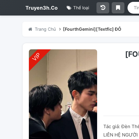
Truyen3h.Co
Thể loại
Trang Chủ
[FourthGemini][Textfic] ĐỎ
[FO
Tác giả: Đèn Thể
LIÊN HỆ NGƯỜI T