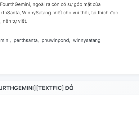
FourthGemini, ngoài ra còn có sự góp mặt của
hSanta, WinnySatang. Viết cho vui thôi, tại thích đọc
, nên tự viết.
emini
perthsanta
phuwinpond
winnysatang
URTHGEMINI][TEXTFIC] ĐỎ