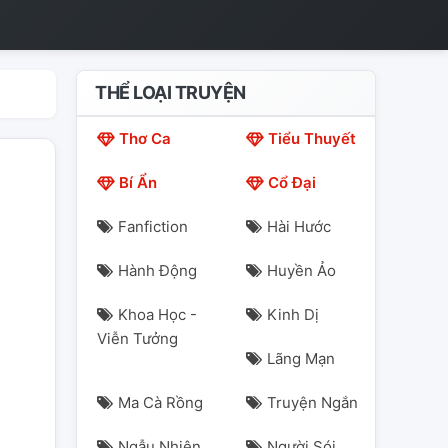
THỂ LOẠI TRUYỆN
Thơ Ca
Tiểu Thuyết
Bí Ẩn
Cổ Đại
Fanfiction
Hài Hước
Hành Động
Huyền Ảo
Khoa Học -
Kinh Dị
Viễn Tưởng
Lãng Mạn
Ma Cà Rồng
Truyện Ngắn
Ngẫu Nhiên
Người Sói