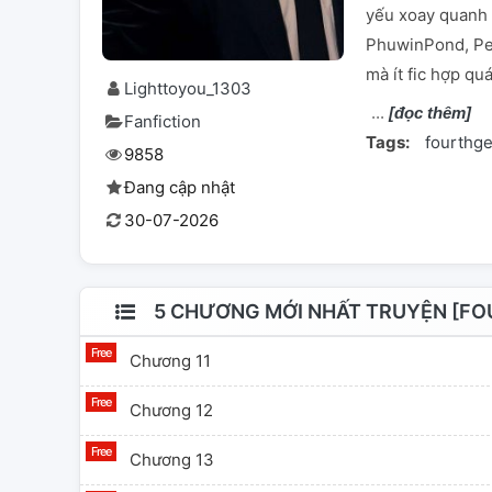
yếu xoay quanh 
PhuwinPond, Pert
mà ít fic hợp quá
Lighttoyou_1303
[đọc thêm]
Fanfiction
Tags:
fourthg
9858
Đang cập nhật
30-07-2026
5 CHƯƠNG MỚI NHẤT TRUYỆN [FO
Chương 11
Chương 12
Chương 13