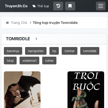
Truyen3h.Co
Thể loại
Trang Chủ
Tổng hợp truyện Tomriddle
TOMRIDDLE
beomryu
harrypotter
hp
tomhar
tomriddle
txtzy
voldemort
volhar