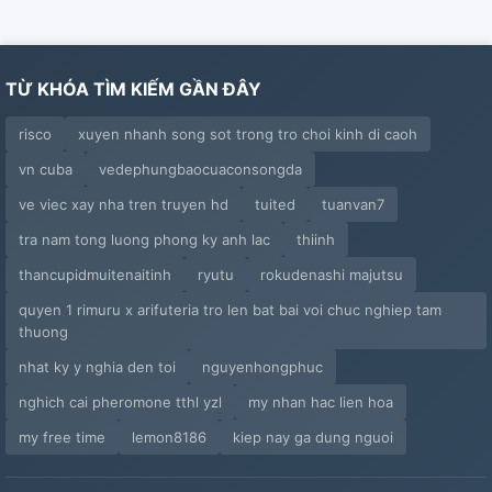
TỪ KHÓA TÌM KIẾM GẦN ĐÂY
risco
xuyen nhanh song sot trong tro choi kinh di caoh
vn cuba
vedephungbaocuaconsongda
ve viec xay nha tren truyen hd
tuited
tuanvan7
tra nam tong luong phong ky anh lac
thiinh
thancupidmuitenaitinh
ryutu
rokudenashi majutsu
quyen 1 rimuru x arifuteria tro len bat bai voi chuc nghiep tam
thuong
nhat ky y nghia den toi
nguyenhongphuc
nghich cai pheromone tthl yzl
my nhan hac lien hoa
my free time
lemon8186
kiep nay ga dung nguoi