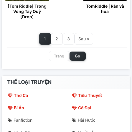
[Tom Riddle] Trong
TomRiddle | Rắn và
Vòng Tay Quỷ
hoa
[Drop]
1
2
3
Sau »
Go
THỂ LOẠI TRUYỆN
Thơ Ca
Tiểu Thuyết
Bí Ẩn
Cổ Đại
Fanfiction
Hài Hước