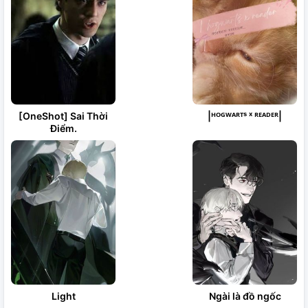
[OneShot] Sai Thời
|ᴴᴼᴳᵂᴬᴿᵀˢ ˣ ᴿᴱᴬᴰᴱᴿ|
Điểm.
Light
Ngài là đồ ngốc