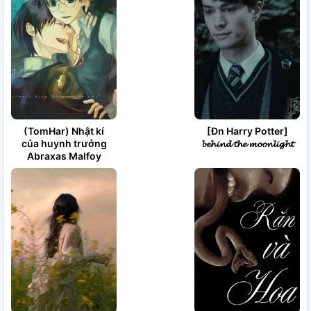
(TomHar) Nhật kí
[Đn Harry Potter]
của huynh trưởng
𝓫𝓮𝓱𝓲𝓷𝓭 𝓽𝓱𝓮 𝓶𝓸𝓸𝓷𝓵𝓲𝓰𝓱𝓽
Abraxas Malfoy