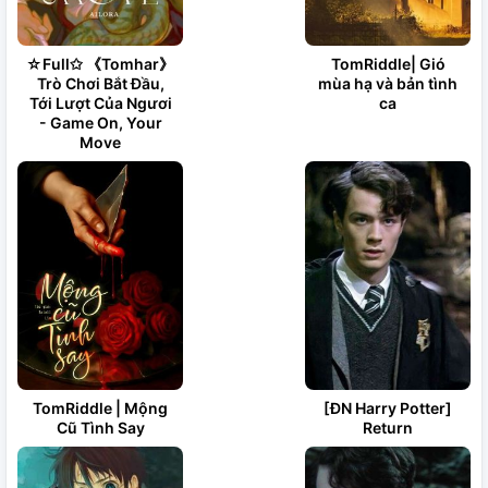
☆Full✩ 《Tomhar》
TomRiddle| Gió
Trò Chơi Bắt Đầu,
mùa hạ và bản tình
Tới Lượt Của Ngươi
ca
- Game On, Your
Move
TomRiddle | Mộng
[ĐN Harry Potter]
Cũ Tình Say
Return